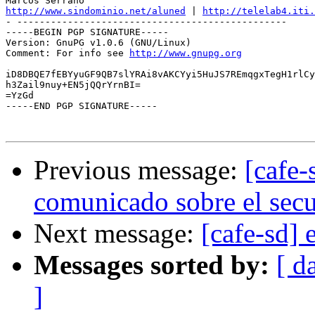
http://www.sindominio.net/aluned
 | 
http://telelab4.iti.
- ------------------------------------------------

-----BEGIN PGP SIGNATURE-----

Version: GnuPG v1.0.6 (GNU/Linux)

Comment: For info see 
http://www.gnupg.org
iD8DBQE7fEBYyuGF9QB7slYRAi8vAKCYyi5HuJS7REmqgxTegH1rlCy
h3Zail9nuy+EN5jQQrYrnBI=

=YzGd

-----END PGP SIGNATURE-----

Previous message:
[cafe-
comunicado sobre el secue
Next message:
[cafe-sd] 
Messages sorted by:
[ d
]