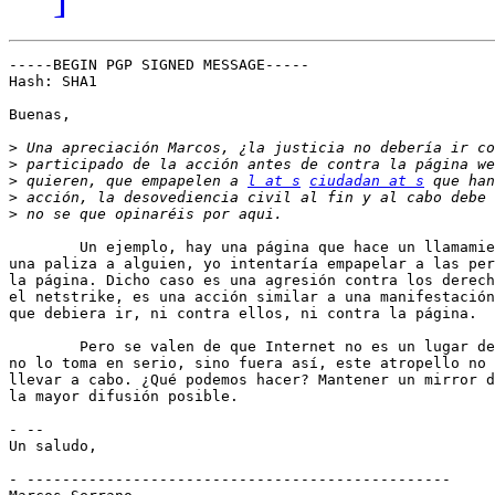
-----BEGIN PGP SIGNED MESSAGE-----

Hash: SHA1

Buenas,

>
>
>
 quieren, que empapelen a 
l at s
ciudadan at s
>
>
	Un ejemplo, hay una página que hace un llamamiento para quedar un día y dar 

una paliza a alguien, yo intentaría empapelar a las per
la página. Dicho caso es una agresión contra los derech
el netstrike, es una acción similar a una manifestación
que debiera ir, ni contra ellos, ni contra la página.

	Pero se valen de que Internet no es un lugar de reivindicaciones y la gente 

no lo toma en serio, sino fuera así, este atropello no 
llevar a cabo. ¿Qué podemos hacer? Mantener un mirror d
la mayor difusión posible.

- -- 

Un saludo,

- ------------------------------------------------
