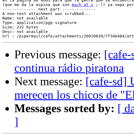
en la página de GUGS para que la gente que se encuentre
(que me da la espina que son 
much at s
 ;-)) ya sepa por
-------------- next part --------------

A non-text attachment was scrubbed...

Name: not available

Type: application/pgp-signature

Size: 232 bytes

Desc: not available

Previous message:
[cafe-
continua rádio piratona
Next message:
[cafe-sd]
merecen los chicos de "E
Messages sorted by:
[ d
]