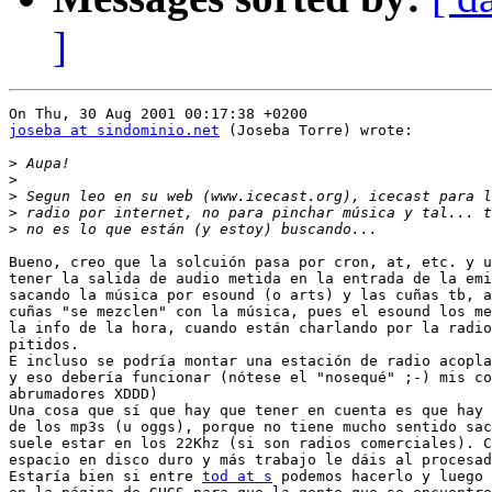
]
joseba at sindominio.net
 (Joseba Torre) wrote:

>
>
>
>
>
Bueno, creo que la solcuión pasa por cron, at, etc. y u
tener la salida de audio metida en la entrada de la emi
sacando la música por esound (o arts) y las cuñas tb, a
cuñas "se mezclen" con la música, pues el esound los me
la info de la hora, cuando están charlando por la radio
pitidos.

E incluso se podría montar una estación de radio acopla
y eso debería funcionar (nótese el "nosequé" ;-) mis co
abrumadores XDDD)

Una cosa que sí que hay que tener en cuenta es que hay 
de los mp3s (u oggs), porque no tiene mucho sentido sac
suele estar en los 22Khz (si son radios comerciales). C
espacio en disco duro y más trabajo le dáis al procesad
Estaría bien si entre 
tod at s
 podemos hacerlo y luego 