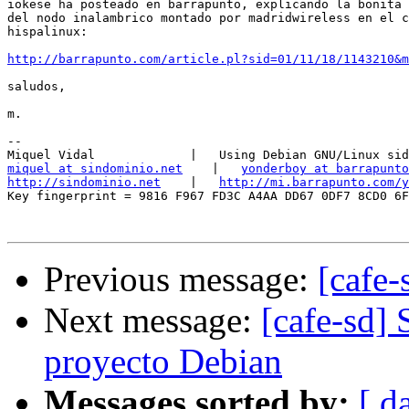
iokese ha posteado en barrapunto, explicando la bonita 
del nodo inalambrico montado por madridwireless en el c
hispalinux:

http://barrapunto.com/article.pl?sid=01/11/18/1143210&m
saludos,

m.

-- 

miquel at sindominio.net
    |   
yonderboy at barrapunto
http://sindominio.net
    |   
http://mi.barrapunto.com/y
Key fingerprint = 9816 F967 FD3C A4AA DD67 0DF7 8CD0 6F
Previous message:
[cafe-
Next message:
[cafe-sd] 
proyecto Debian
Messages sorted by:
[ d