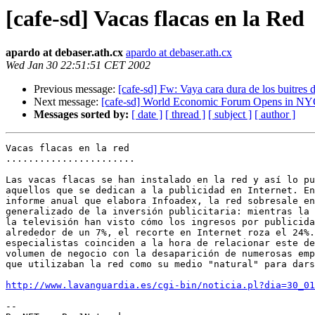
[cafe-sd] Vacas flacas en la Red
apardo at debaser.ath.cx
apardo at debaser.ath.cx
Wed Jan 30 22:51:51 CET 2002
Previous message:
[cafe-sd] Fw: Vaya cara dura de los buitres
Next message:
[cafe-sd] World Economic Forum Opens in N
Messages sorted by:
[ date ]
[ thread ]
[ subject ]
[ author ]
Vacas flacas en la red

.......................

Las vacas flacas se han instalado en la red y así lo pu
aquellos que se dedican a la publicidad en Internet. En
informe anual que elabora Infoadex, la red sobresale en
generalizado de la inversión publicitaria: mientras la 
la televisión han visto cómo los ingresos por publicida
alrededor de un 7%, el recorte en Internet roza el 24%.
especialistas coinciden a la hora de relacionar este de
volumen de negocio con la desaparición de numerosas emp
que utilizaban la red como su medio "natural" para dars
http://www.lavanguardia.es/cgi-bin/noticia.pl?dia=30_01
-- 
