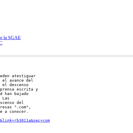
 de la SGAE
YC
eden atestiguar

 el avance del

 el descenso

prensa escrita y

d han bajado

 Las

scenso del

resas ".com",

e a conocer. 

&link=rb3011a&sec=com