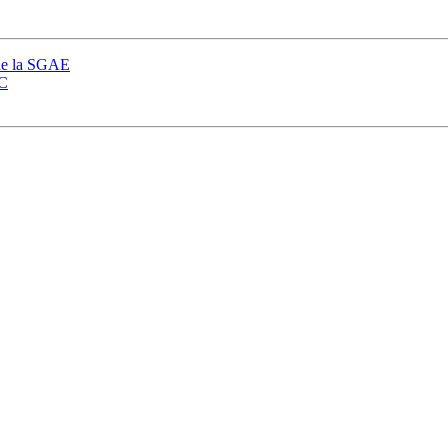
 de la SGAE
YC