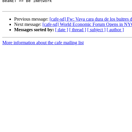
BeaNET >> Be 1Network

Previous message:
[cafe-sd] Fw: Vaya cara dura de los buitres
Next message:
[cafe-sd] World Economic Forum Opens in N
Messages sorted by:
[ date ]
[ thread ]
[ subject ]
[ author ]
More information about the cafe mailing list