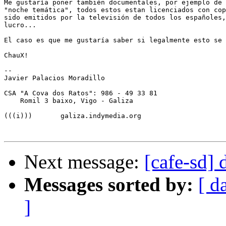
Me gustaría poner también documentales, por ejemplo de 
"noche temática", todos estos estan licenciados con cop
sido emitidos por la televisión de todos los españoles,
lucro...

El caso es que me gustaría saber si legalmente esto se 
ChauX!

-- 

Javier Palacios Moradillo

CSA "A Cova dos Ratos": 986 - 49 33 81

    Romil 3 baixo, Vigo - Galiza

(((i)))       galiza.indymedia.org

Next message:
[cafe-sd] 
Messages sorted by:
[ d
]