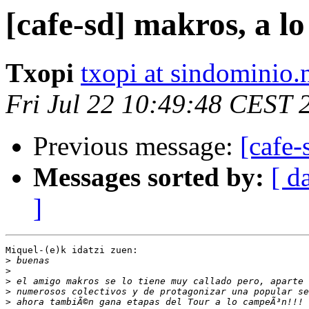
[cafe-sd] makros, a l
Txopi
txopi at sindominio.
Fri Jul 22 10:49:48 CEST 
Previous message:
[cafe-
Messages sorted by:
[ d
]
Miquel-(e)k idatzi zuen:

>
>
>
>
>