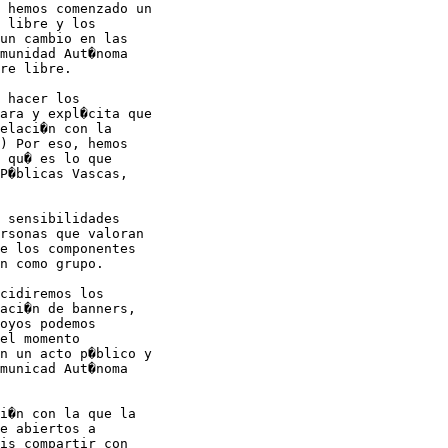
 hemos comenzado un

 libre y los

un cambio en las

munidad Aut�noma

re libre.

 hacer los

ara y expl�cita que

elaci�n con la

) Por eso, hemos

 qu� es lo que

P�blicas Vascas,

 sensibilidades

rsonas que valoran

e los componentes

n como grupo.

cidiremos los

aci�n de banners,

oyos podemos

el momento

n un acto p�blico y

municad Aut�noma

i�n con la que la

e abiertos a

is compartir con
