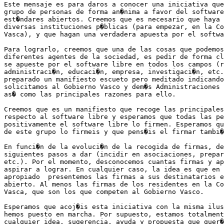
Este mensaje es para daros a conocer una iniciativa que
grupo de personas de forma an�nima a favor del software
est�ndares abiertos. Creemos que es necesario que haya 
diversas instituciones p�blicas (para empezar, en la Co
Vasca), y que hagan una verdadera apuesta por el softwa
Para lograrlo, creemos que una de las cosas que podemos
diferentes agentes de la sociedad, es pedir de forma cl
se apueste por el software libre en todos los campos (r
administraci�n, educaci�n, empresa, investigaci�n, etc.
preparado un manifiesto escueto pero meditado indicando
solicitamos al Gobierno Vasco y dem�s Administraciones 
as� como las principales razones para ello.

Creemos que es un manifiesto que recoge las principales
respecto al software libre y esperamos que todas las pe
positivamente el software libre lo firmen. Esperamos qu
de este grupo lo firmeis y que pens�is el firmar tambi�
En funci�n de la evoluci�n de la recogida de firmas, de
siguientes pasos a dar (incidir en asociaciones, prepar
etc.). Por el momento, desconocemos cuantas firmas y ap
aspirar a lograr. En cualquier caso, la idea es que en 
apropiado  presentemos las firmas a sus destinatarios e
abierto. Al menos las firmas de los residentes en la Co
Vasca, que son los que competen al Gobierno Vasco.

Esperamos que acoj�is esta iniciativa con la misma ilus
hemos puesto en marcha. Por supuesto, estamos totalment
cualquier idea, sugerencia, ayuda y propuesta que quer�