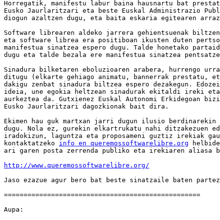
Horregatik, manifestu labur baina hausnartu bat prestat
Eusko Jaurlaritzari eta beste Euskal Administrazio Publ
diogun azaltzen dugu, eta baita eskaria egitearen arraz
Software librearen aldeko jarrera gehientsuenak biltzen
eta software librea era positiboan ikusten duten pertso
manifestua sinatzea espero dugu. Talde honetako partaid
dugu eta talde bezala ere manifestua sinatzea pentsatze
Sinadura bilketaren eboluzioaren arabera, hurrengo urra
ditugu (elkarte gehiago animatu, bannerrak prestatu, et
dakigu zenbat sinadura biltzea espero dezakegun. Edozei
ideia, une egokia heltzean sinadurak ekitaldi ireki eta
aurkeztea da. Gutxienez Euskal Autonomi Erkidegoan bizi
Eusko Jaurlaritzari dagozkionak bait dira.

Ekimen hau guk martxan jarri dugun ilusio berdinarekin 
dugu. Nola ez, gurekin elkartrukatu nahi ditzakezuen ed
iradokizun, laguntza eta proposameni guztiz irekiak gau
kontaktatzeko 
info en queremossoftwarelibre.org
 helbide
ari garen posta zerrenda publiko eta irekiaren aliasa b
http://www.queremossoftwarelibre.org/
Jaso ezazue agur bero bat beste sinatzaile baten partez
==================================================

Aupa:
