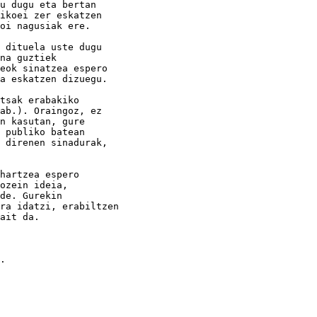
u dugu eta bertan

ikoei zer eskatzen

oi nagusiak ere.

 dituela uste dugu

na guztiek

eok sinatzea espero

a eskatzen dizuegu.

tsak erabakiko

ab.). Oraingoz, ez

n kasutan, gure

 publiko batean

 direnen sinadurak,

hartzea espero

ozein ideia,

de. Gurekin

ra idatzi, erabiltzen

ait da.

.
