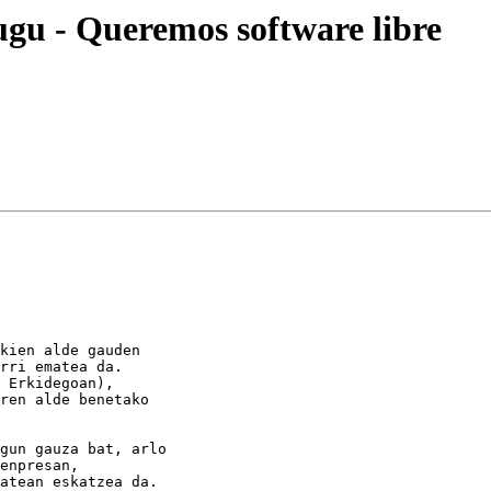
dugu - Queremos software libre
kien alde gauden

rri ematea da.

 Erkidegoan),

ren alde benetako

gun gauza bat, arlo

enpresan,

atean eskatzea da.
