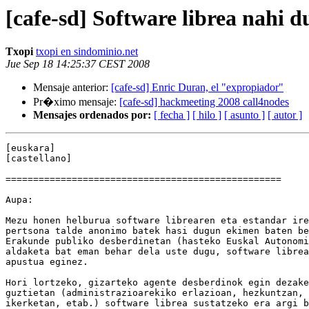
[cafe-sd] Software librea nahi 
Txopi
txopi en sindominio.net
Jue Sep 18 14:25:37 CEST 2008
Mensaje anterior:
[cafe-sd] Enric Duran, el "expropiador"
Pr�ximo mensaje:
[cafe-sd] hackmeeting 2008 call4nodes
Mensajes ordenados por:
[ fecha ]
[ hilo ]
[ asunto ]
[ autor ]
[euskara]

[castellano]

==================================================

Aupa:

Mezu honen helburua software librearen eta estandar ire
pertsona talde anonimo batek hasi dugun ekimen baten be
Erakunde publiko desberdinetan (hasteko Euskal Autonomi
aldaketa bat eman behar dela uste dugu, software librea
apustua eginez.

Hori lortzeko, gizarteko agente desberdinok egin dezake
guztietan (administrazioarekiko erlazioan, hezkuntzan, 
ikerketan, etab.) software librea sustatzeko era argi b