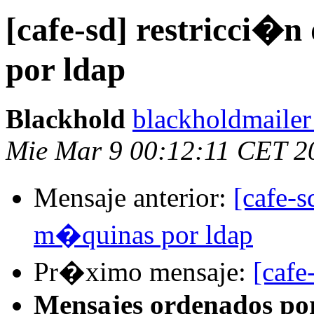
[cafe-sd] restricci�
por ldap
Blackhold
blackholdmailer
Mie Mar 9 00:12:11 CET 2
Mensaje anterior:
[cafe-s
m�quinas por ldap
Pr�ximo mensaje:
[cafe
Mensajes ordenados po