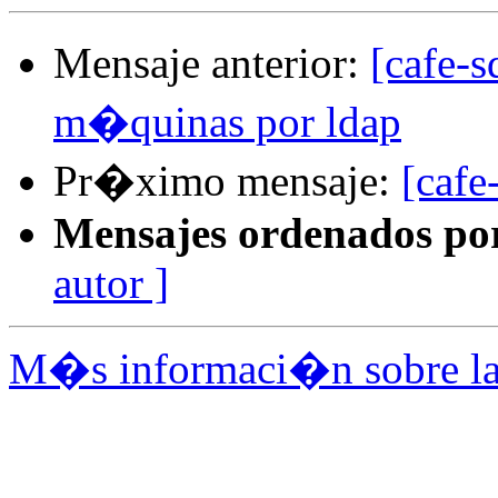
Mensaje anterior:
[cafe-s
m�quinas por ldap
Pr�ximo mensaje:
[cafe
Mensajes ordenados po
autor ]
M�s informaci�n sobre la l