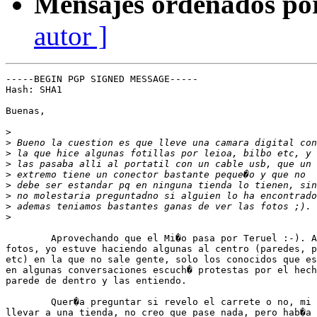
Mensajes ordenados po
autor ]
-----BEGIN PGP SIGNED MESSAGE-----

Hash: SHA1

Buenas,

>
>
>
>
>
>
>
>
>
	Aprovechando que el Mi�o pasa por Teruel :-). Ahora que sale el tema de las 

fotos, yo estuve haciendo algunas al centro (paredes, p
etc) en la que no sale gente, solo los conocidos que es
en algunas conversaciones escuch� protestas por el hech
parede de dentro y las entiendo.

	Quer�a preguntar si revelo el carrete o no, mi problema es que lo tengo que 

llevar a una tienda, no creo que pase nada, pero hab�a 