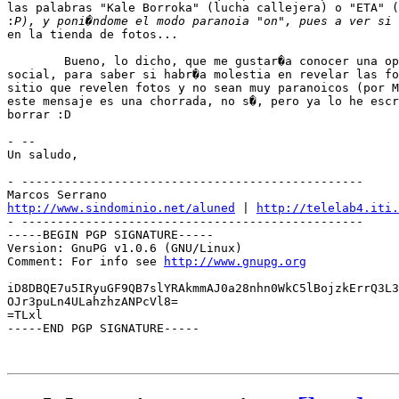
las palabras "Kale Borroka" (lucha callejera) o "ETA" (
:
en la tienda de fotos...

	Bueno, lo dicho, que me gustar�a conocer una opini�n de alguien del centro 

social, para saber si habr�a molestia en revelar las fo
sitio que revelen fotos y no sean muy paranoicos (por M
este mensaje es una chorrada, no s�, pero ya lo he escr
borrar :D

- -- 

Un saludo,

- ------------------------------------------------

http://www.sindominio.net/aluned
 | 
http://telelab4.iti.
- ------------------------------------------------

-----BEGIN PGP SIGNATURE-----

Version: GnuPG v1.0.6 (GNU/Linux)

Comment: For info see 
http://www.gnupg.org
iD8DBQE7u5IRyuGF9QB7slYRAkmmAJ0a28nhn0WkC5lBojzkErrQ3L3
OJr3puLn4ULahzhzANPcVl8=

=TLxl

-----END PGP SIGNATURE-----
