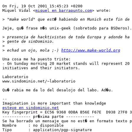
On Fri, 19 Oct 2001 15:45:23 +0200

Miquel Vidal <
miquel en barrapunto.com
> wrote:

>
Jeje, qu� frase m�s unix-geek (sobretodo para BSDeros).

>
>
>
>
 echad un ojo, mola ;-) 
http://www.make-world.org
Una cosa me ha puesto triste:

- On Sunday morning 20 market stands will represent 20 
initiatives and their initiators.

Laboratorio

www.sindominio.net/~laboratorio

Qu� rabia me da lo del desalojo del labo. Ad�u.

--

esteve en sindominio.net

Key fingerprint = EC56 9368 0DBA B56E F67E  D938 27F0 3
------------ pr�xima parte ------------

Se ha borrado un mensaje que no est� en formato texto p
Nombre     : no disponible

Tipo       : application/pgp-signature
