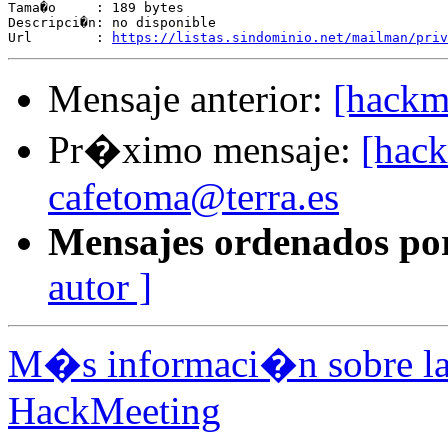
Tama�o     : 189 bytes

Descripci�n: no disponible

Url        : 
https://listas.sindominio.net/mailman/priv
Mensaje anterior:
[hackm
Pr�ximo mensaje:
[hack
cafetoma@terra.es
Mensajes ordenados po
autor ]
M�s informaci�n sobre la 
HackMeeting