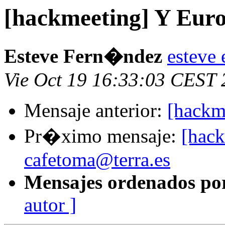
[hackmeeting] Y Eur
Esteve Fern�ndez
esteve 
Vie Oct 19 16:33:03 CEST
Mensaje anterior:
[hackm
Pr�ximo mensaje:
[hack
cafetoma@terra.es
Mensajes ordenados po
autor ]