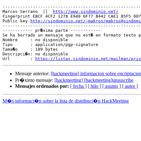
-------------------------------------------------------
Marcos Serrano  ||  
http://www.sindominio.net/
Fingerprint EBCF 4CF2 1278 E940 6F77 B442 CAE1 85F5 007
Public key 
http://sindominio.net/~makros/makros@sindomi
-------------------------------------------------------
------------ pr�xima parte ------------

Se ha borrado un mensaje que no est� en formato texto p
Nombre     : no disponible

Tipo       : application/pgp-signature

Tama�o     : 189 bytes

Descripci�n: no disponible

Url        : 
https://listas.sindominio.net/mailman/priv
Mensaje anterior:
[hackmeeting] informacion sobre encriptacio
Pr�ximo mensaje:
[hackmeeting] [hackmeeting]unsuscribe
Mensajes ordenados por:
[ fecha ]
[ hilo ]
[ asunto ]
[ autor ]
M�s informaci�n sobre la lista de distribuci�n HackMeeting