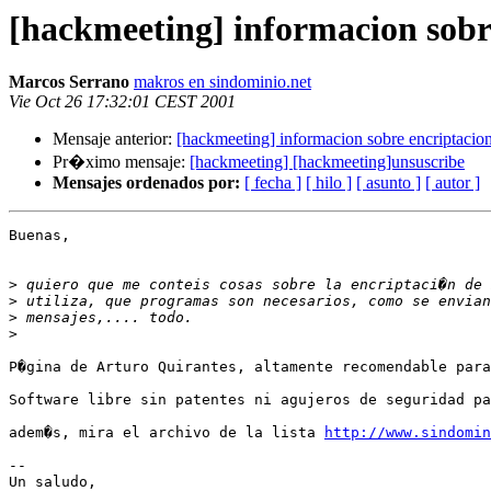
[hackmeeting] informacion sobr
Marcos Serrano
makros en sindominio.net
Vie Oct 26 17:32:01 CEST 2001
Mensaje anterior:
[hackmeeting] informacion sobre encriptacio
Pr�ximo mensaje:
[hackmeeting] [hackmeeting]unsuscribe
Mensajes ordenados por:
[ fecha ]
[ hilo ]
[ asunto ]
[ autor ]
Buenas,

>
>
>
>
P�gina de Arturo Quirantes, altamente recomendable para
Software libre sin patentes ni agujeros de seguridad pa
adem�s, mira el archivo de la lista 
http://www.sindomin
--

Un saludo,
