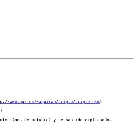
p://www.ugr.es/~aquiran/cripto/cripto.htm
)

)

ntes (mes de octubre) y se han ido explicando.
