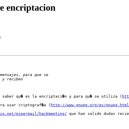
e encriptacion
n
 saber qu� es la encriptaci�n y para qu� se utiliza (
htt
ra usar criptograf�a (
http://www.gnupg.org/es/gnupg.html
io.net/pipermail/hackmeeting/
 que han salido dudas recie