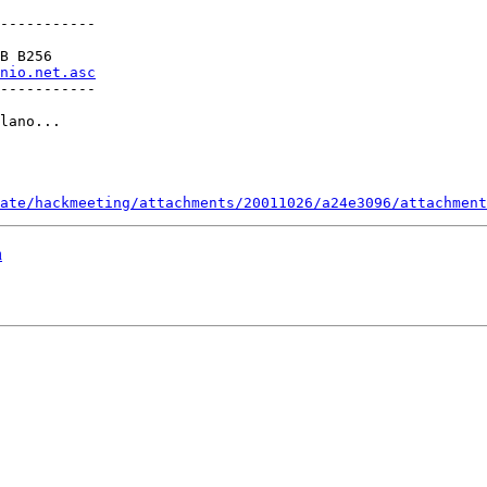
-----------

B B256

nio.net.asc
-----------

lano...

ate/hackmeeting/attachments/20011026/a24e3096/attachment
n