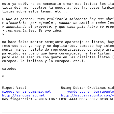
esto ya est�, no es necesario crear mas listas: los ita
lista del hm, nosotros la nuestra, los franceses tambie
listas sobre estos temas, etc...

>
>
>
>
>
no hace falta montar semejante aparataje de listas, hay
recursos que ya hay y no duplicarlos, tampoco hay inten
montar ningun pitote de representatividad de abajo arri
parecido; es bueno que haya comunicacion entre listas, 
pero eso se asegura con gente en las distintas listas (
europea, la italiana y la europea, etc.). 

saludos

m.

-- 

miquel en sindominio.net
    |   
yonderboy en barrapunto
http://sindominio.net
    |   
http://mi.barrapunto.com/y
Key fingerprint = 9816 F967 FD3C A4AA DD67 0DF7 8CD0 6F