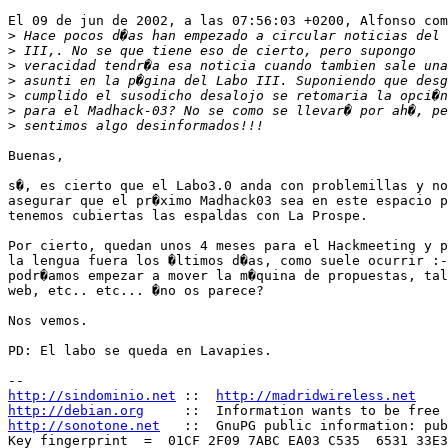
El 09 de jun de 2002, a las 07:56:03 +0200, Alfonso com
>
>
>
>
>
>
>
Buenas,

s�, es cierto que el Labo3.0 anda con problemillas y no
asegurar que el pr�ximo Madhack03 sea en este espacio p
tenemos cubiertas las espaldas con La Prospe.

Por cierto, quedan unos 4 meses para el Hackmeeting y p
la lengua fuera los �ltimos d�as, como suele ocurrir :-
podr�amos empezar a mover la m�quina de propuestas, tal
web, etc.. etc... �no os parece?

Nos vemos.

PD: El labo se queda en Lavapies.

http://sindominio.net
 ::  
http://madridwireless.net
http://debian.org
http://sonotone.net
   ::  GnuPG public information: pub
Key fingerprint  =  01CF 2F09 7ABC EA03 C535  6531 33E3