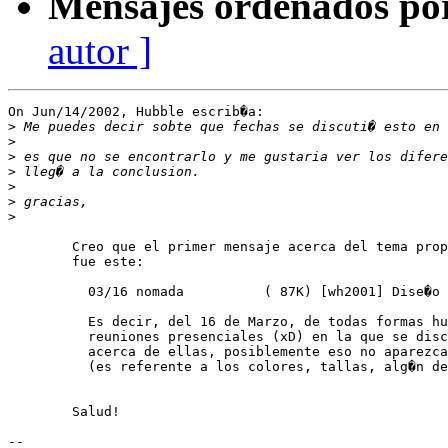
Mensajes ordenados po
autor ]
On Jun/14/2002, Hubble escrib�a:

>
>
>
>
>
>
>
	Creo que el primer mensaje acerca del tema proponiendo un dise�o

	fue este:

	  03/16 nomada          ( 87K) [wh2001] Dise�o camiseta

	  Es decir, del 16 de Marzo, de todas formas hubo una de las

	  reuniones presenciales (xD) en la que se discuti� y se decidi�

	  acerca de ellas, posiblemente eso no aparezca en la lista...

	  (es referente a los colores, tallas, alg�n detalle y cantidad)

	Salud!

--
