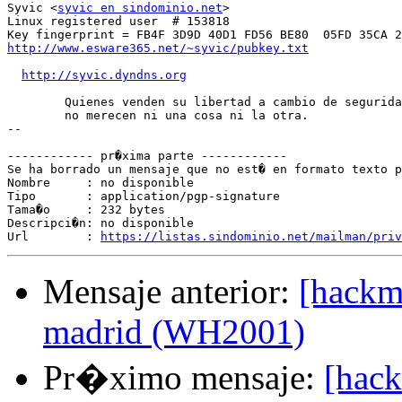
Syvic <
syvic en sindominio.net
>

Linux registered user  # 153818

http://www.esware365.net/~syvic/pubkey.txt
http://syvic.dyndns.org
	Quienes venden su libertad a cambio de seguridad,

	no merecen ni una cosa ni la otra.

--

------------ pr�xima parte ------------

Se ha borrado un mensaje que no est� en formato texto p
Nombre     : no disponible

Tipo       : application/pgp-signature

Tama�o     : 232 bytes

Descripci�n: no disponible

Url        : 
https://listas.sindominio.net/mailman/priv
Mensaje anterior:
[hackm
madrid (WH2001)
Pr�ximo mensaje:
[hack