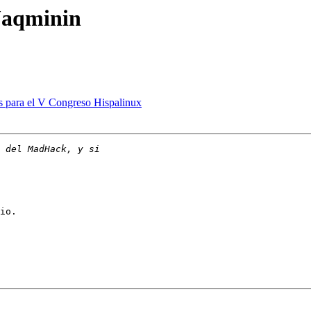
Jaqminin
as para el V Congreso Hispalinux
io.
