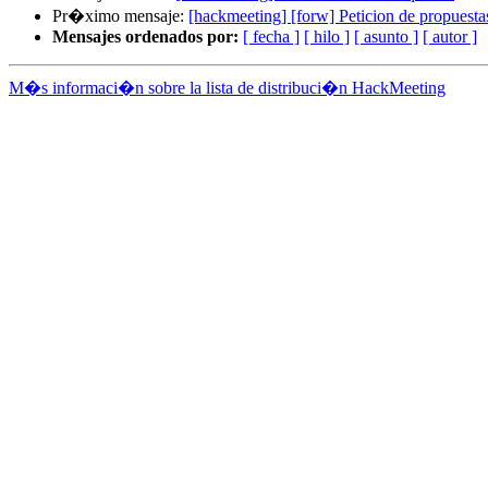
Pr�ximo mensaje:
[hackmeeting] [forw] Peticion de propuest
Mensajes ordenados por:
[ fecha ]
[ hilo ]
[ asunto ]
[ autor ]
M�s informaci�n sobre la lista de distribuci�n HackMeeting