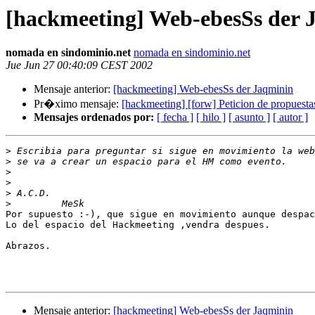
[hackmeeting] Web-ebesSs der 
nomada en sindominio.net
nomada en sindominio.net
Jue Jun 27 00:40:09 CEST 2002
Mensaje anterior:
[hackmeeting] Web-ebesSs der Jaqminin
Pr�ximo mensaje:
[hackmeeting] [forw] Peticion de propuest
Mensajes ordenados por:
[ fecha ]
[ hilo ]
[ asunto ]
[ autor ]
>
>
>
>
>
>
Por supuesto :-), que sigue en movimiento aunque despac
Lo del espacio del Hackmeeting ,vendra despues.

Abrazos.

Mensaje anterior:
[hackmeeting] Web-ebesSs der Jaqminin