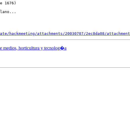
lano...

ate/hackmeeting/attachments/20030707/2ec8da08/attachment
re medios, horticultura y tecnolog�a