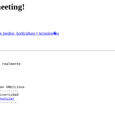
eeting!
re medios, horticultura y tecnolog�a
 realmente

an GNU/Linux

---------

iversidad

nunizar
---------
