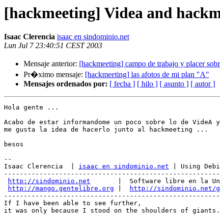
[hackmeeting] Videa and hackm
Isaac Clerencia
isaac en sindominio.net
Lun Jul 7 23:40:51 CEST 2003
Mensaje anterior:
[hackmeeting] campo de trabajo y placer sob
Pr�ximo mensaje:
[hackmeeting] las afotos de mi plan "A"
Mensajes ordenados por:
[ fecha ]
[ hilo ]
[ asunto ]
[ autor ]
Hola gente ...

Acabo de estar informandome un poco sobre lo de VideA y
me gusta la idea de hacerlo junto al hackmeeting ...

besos

-- 

Isaac Clerencia  | 
isaac en sindominio.net
 | Using Debi
-------------------------------------------------------
http://sindominio.net
       |  Software libre en la Un
http://mango.gentelibre.org
 |  
http://sindominio.net/g
-------------------------------------------------------
If I have been able to see further,

it was only because I stood on the shoulders of giants.
