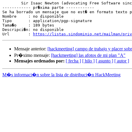
	Sir Isaac Newton (advocating Free Software since 1676)

------------ pr�xima parte ------------

Se ha borrado un mensaje que no est� en formato texto p
Nombre     : no disponible

Tipo       : application/pgp-signature

Tama�o     : 189 bytes

Descripci�n: no disponible

Url        : 
https://listas.sindominio.net/mailman/priv
Mensaje anterior:
[hackmeeting] campo de trabajo y placer sob
Pr�ximo mensaje:
[hackmeeting] las afotos de mi plan "A"
Mensajes ordenados por:
[ fecha ]
[ hilo ]
[ asunto ]
[ autor ]
M�s informaci�n sobre la lista de distribuci�n HackMeeting