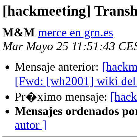
[hackmeeting] Trans
M&M
merce en grn.es
Mar Mayo 25 11:51:43 CE
Mensaje anterior:
[hackm
[Fwd: [wh2001] wiki del
Pr�ximo mensaje:
[hac
Mensajes ordenados po
autor ]