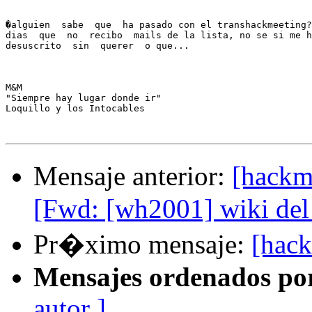
�alguien  sabe  que  ha pasado con el transhackmeeting?
dias  que  no  recibo  mails de la lista, no se si me h
desuscrito  sin  querer  o que...

M&M

"Siempre hay lugar donde ir"

Loquillo y los Intocables

Mensaje anterior:
[hackm
[Fwd: [wh2001] wiki del
Pr�ximo mensaje:
[hac
Mensajes ordenados po
autor ]