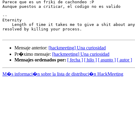
Parece que es un friki de cachondeo :P

Aunque puestos a criticar, el codigo no es valido

-- 

Eternity

    Length of time it takes me to give a shit about any
resolved by killing your process.

Mensaje anterior:
[hackmeeting] Una curiosidad
Pr�ximo mensaje:
[hackmeeting] Una curiosidad
Mensajes ordenados por:
[ fecha ]
[ hilo ]
[ asunto ]
[ autor ]
M�s informaci�n sobre la lista de distribuci�n HackMeeting