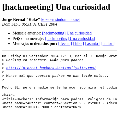
[hackmeeting] Una curiosidad
Jorge Bernal "Koke"
koke en sindominio.net
Dom Sep 5 06:31:31 CEST 2004
Mensaje anterior:
[hackmeeting] Una curiosidad
Pr�ximo mensaje:
[hackmeeting] Una curiosidad
Mensajes ordenados por:
[ fecha ]
[ hilo ]
[ asunto ]
[ autor ]
On Friday 03 September 2004 17:13, Manuel J. Rom�n wrot
>
>
>
http://internet-hackers.bestfamilysite.com/
>
>
>
Mucho SL, pero a nadie se le ha ocurrido mirar el codig
<head>

<title>Hackers: Informaci�n para padres. Peligros de In
<meta name="Author" content="Section 9 - PSYOPs - Adecu
<meta name="IRONIC MODE" content="ON">
