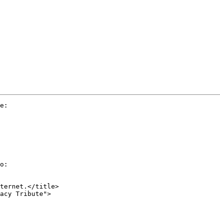
e:

o:

ternet.</title>

acy Tribute">
