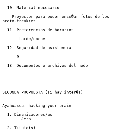
  10. Material necesario

    Proyector para poder ense�ar fotos de los

proto-freakies

  11. Preferencias de horarios

       tarde/noche

  12. Seguridad de asistencia

      9

  13. Documentos o archivos del nodo

SEGUNDA PROPUESTA (si hay inter�s)

Ayahuasca: hacking your brain  

  1. Dinamizadores/as 

 	Jero.  

  2. Titulo(s) 
