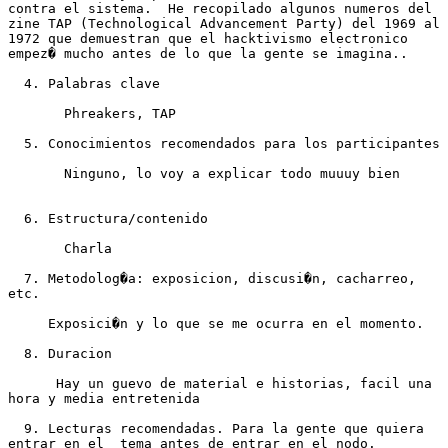
contra el sistema.  He recopilado algunos numeros del

zine TAP (Technological Advancement Party) del 1969 al

1972 que demuestran que el hacktivismo electronico

empez� mucho antes de lo que la gente se imagina.. 

  4. Palabras clave

       Phreakers, TAP 

  5. Conocimientos recomendados para los participantes

       Ninguno, lo voy a explicar todo muuuy bien

  6. Estructura/contenido

       Charla

  7. Metodolog�a: exposicion, discusi�n, cacharreo,

etc.

     Exposici�n y lo que se me ocurra en el momento.

  8. Duracion

      Hay un guevo de material e historias, facil una

hora y media entretenida

  9. Lecturas recomendadas. Para la gente que quiera

entrar en el  tema antes de entrar en el nodo.
