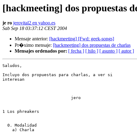
[hackmeeting] dos propuestas d
je ro
jerovital2 en yahoo.es
Sab Sep 18 03:37:12 CEST 2004
Mensaje anterior:
[hackmeeting] [Fwd: geek-songs]
Pr�ximo mensaje:
[hackmeeting] dos propuestas de charlas
Mensajes ordenados por:
[ fecha ]
[ hilo ]
[ asunto ]
[ autor ]
Saludos,

Incluyo dos propuestas para charlas, a ver si

interesan

                            jero

1 Los phreakers

  0. Modalidad

    a) Charla 
