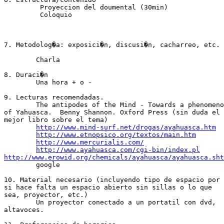
         Proyeccion del doumental (30min)

         Coloquio	

7. Metodolog�a: exposici�n, discusi�n, cacharreo, etc.

	Charla

8. Duraci�n 

	Una hora + o -

9. Lecturas recomendadas.

	The antipodes of the Mind - Towards a phenomenology

of Yahuasca.  Benny Shannon. Oxford Press (sin duda el

mejor libro sobre el tema)

http://www.mind-surf.net/drogas/ayahuasca.htm
http://www.etnopsico.org/textos/main.htm
http://www.mercurialis.com/
http://www.ayahuasca.com/cgi-bin/index.pl
http://www.erowid.org/chemicals/ayahuasca/ayahuasca.sht

        google

10. Material necesario (incluyendo tipo de espacio por

si hace falta un espacio abierto sin sillas o lo que

sea, proyector, etc.) 

	Un proyector conectado a un portatil con dvd,

altavoces.
