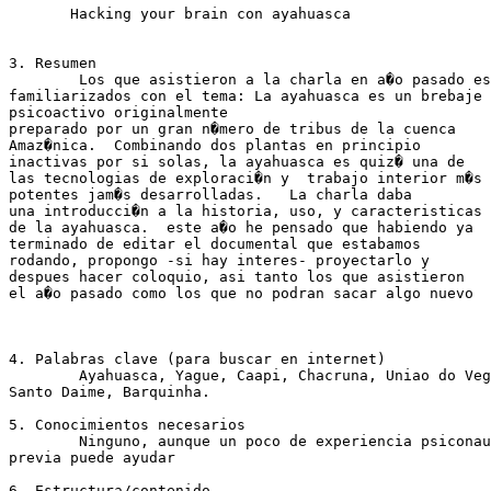
       Hacking your brain con ayahuasca

3. Resumen 

	Los que asistieron a la charla en a�o pasado estan ya

familiarizados con el tema: La ayahuasca es un brebaje

psicoactivo originalmente

preparado por un gran n�mero de tribus de la cuenca

Amaz�nica.  Combinando dos plantas en principio

inactivas por si solas, la ayahuasca es quiz� una de

las tecnologias de exploraci�n y  trabajo interior m�s

potentes jam�s desarrolladas.   La charla daba

una introducci�n a la historia, uso, y caracteristicas

de la ayahuasca.  este a�o he pensado que habiendo ya

terminado de editar el documental que estabamos

rodando, propongo -si hay interes- proyectarlo y

despues hacer coloquio, asi tanto los que asistieron

el a�o pasado como los que no podran sacar algo nuevo

4. Palabras clave (para buscar en internet) 

	Ayahuasca, Yague, Caapi, Chacruna, Uniao do Vegetal,

Santo Daime, Barquinha.

5. Conocimientos necesarios 

	Ninguno, aunque un poco de experiencia psiconautica

previa puede ayudar

6. Estructura/contenido 
