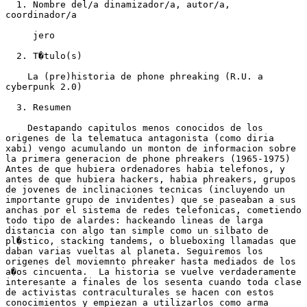
  1. Nombre del/a dinamizador/a, autor/a,

coordinador/a

     jero

  2. T�tulo(s)

    La (pre)historia de phone phreaking (R.U. a

cyberpunk 2.0) 

  3. Resumen

    Destapando capitulos menos conocidos de los

origenes de la telematuca antagonista (como diria

xabi) vengo acumulando un monton de informacion sobre

la primera generacion de phone phreakers (1965-1975)

Antes de que hubiera ordenadores habia telefonos, y

antes de que hubiera hackers, habia phreakers, grupos

de jovenes de inclinaciones tecnicas (incluyendo un

importante grupo de invidentes) que se paseaban a sus

anchas por el sistema de redes telefonicas, cometiendo

todo tipo de alardes: hackeando lineas de larga

distancia con algo tan simple como un silbato de

pl�stico, stacking tandems, o blueboxing llamadas que

daban varias vueltas al planeta. Seguiremos los

origenes del moviemnto phreaker hasta mediados de los

a�os cincuenta.  La historia se vuelve verdaderamente

interesante a finales de los sesenta cuando toda clase

de activistas contraculturales se hacen con estos

conocimientos y empiezan a utilizarlos como arma
