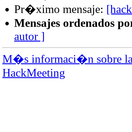
Pr�ximo mensaje:
[hac
Mensajes ordenados po
autor ]
M�s informaci�n sobre la 
HackMeeting