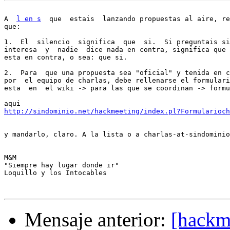
A  
l en s
  que  estais  lanzando propuestas al aire, re
que:

1.  El  silencio  significa  que  si.  Si preguntais si
interesa  y  nadie  dice nada en contra, significa que 
esta en contra, o sea: que si.

2.  Para  que una propuesta sea "oficial" y tenida en c
por  el equipo de charlas, debe rellenarse el formulari
esta  en  el wiki -> para las que se coordinan -> formu
http://sindominio.net/hackmeeting/index.pl?Formularioch
y mandarlo, claro. A la lista o a charlas-at-sindominio
M&M

"Siempre hay lugar donde ir"

Loquillo y los Intocables

Mensaje anterior:
[hackm