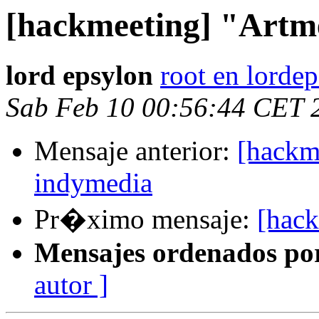
[hackmeeting] "Artm
lord epsylon
root en lordep
Sab Feb 10 00:56:44 CET 
Mensaje anterior:
[hackm
indymedia
Pr�ximo mensaje:
[hac
Mensajes ordenados po
autor ]