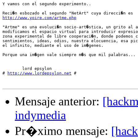
Y vamos con el segundo experimento..

http://www.yoire.com/artme.php
"Artme" es una evoluci�n socio-art�stica, un grito al a
modificamos el espacio virtual para introducir expresio
zona experimental de libre cooperaci�n, donde podemos c
sentimientos, ideas, odios, nuestra elocuencia, esa pic
el infinito, mediante el uso de im�genes. 

Porque una im�gen vale siempre m�s que mil palabras... 

        lord epsylon 

# 
http://www.lordepsylon.net
 #

Mensaje anterior:
[hackm
indymedia
Pr�ximo mensaje:
[hac