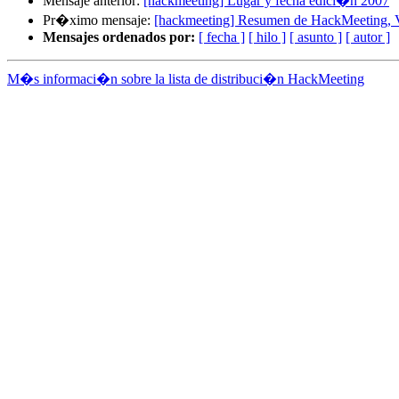
Mensaje anterior:
[hackmeeting] Lugar y fecha edici�n 2007
Pr�ximo mensaje:
[hackmeeting] Resumen de HackMeeting, 
Mensajes ordenados por:
[ fecha ]
[ hilo ]
[ asunto ]
[ autor ]
M�s informaci�n sobre la lista de distribuci�n HackMeeting