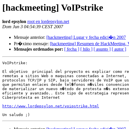
[hackmeeting] VoIPstrike
lord epsylon
root en lordepsylon.net
Dom Jun 3 04:54:39 CEST 2007
Mensaje anterior:
[hackmeeting] Lugar y fecha edici�n 2007
Pr�ximo mensaje:
[hackmeeting] Resumen de HackMeeting, 
Mensajes ordenados por:
[ fecha ]
[ hilo ]
[ asunto ]
[ autor ]
VoIPstrike:

El objetivo  principal del proyecto es explicar como re
remotas a sitios Web o maquinas conectadas a Internet, 
protocolos TCP/IP y SIP, bajo servidores de VoIP que us
que permitan enlaces desde tel�fonos m�viles convencion
de materializar un nuevo m�todo de protesta m�s extenso
eficiente y avanzado.. Este tipo de estrategia represen
Ciberprotesta en Internet

http://www.lordepsylon.net/voipstrike.html