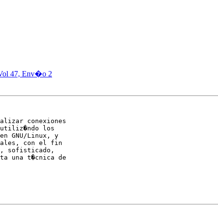
Vol 47, Env�o 2
alizar conexiones 

utiliz�ndo los 

en GNU/Linux, y 

ales, con el fin 

, sofisticado, 

ta una t�cnica de 
