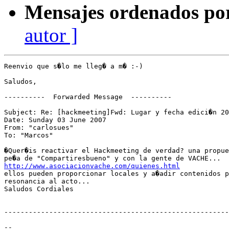
Mensajes ordenados po
autor ]
Reenvio que s�lo me lleg� a m� :-)

Saludos,

----------  Forwarded Message  ----------

Subject: Re: [hackmeeting]Fwd: Lugar y fecha edici�n 20
Date: Sunday 03 June 2007

From: "carlosues" 

To: "Marcos" 

�Quer�is reactivar el Hackmeeting de verdad? una propue
http://www.asociacionvache.com/quienes.html

ellos pueden proporcionar locales y a�adir contenidos p
resonancia al acto...

Saludos Cordiales 

-------------------------------------------------------

-- 
