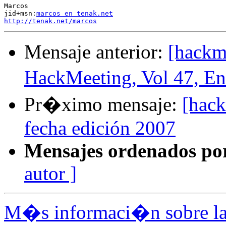
Marcos

jid+msn:
marcos en tenak.net
http://tenak.net/marcos
Mensaje anterior:
[hackm
HackMeeting, Vol 47, E
Pr�ximo mensaje:
[hack
fecha edición 2007
Mensajes ordenados po
autor ]
M�s informaci�n sobre la 