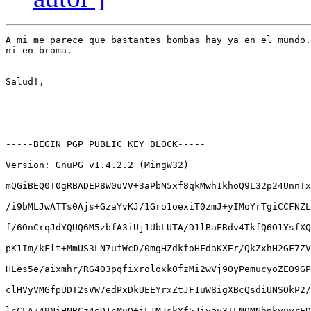
A mi me parece que bastantes bombas hay ya en el mundo.
ni en broma.

Salud!,

-----BEGIN PGP PUBLIC KEY BLOCK-----

Version: GnuPG v1.4.2.2 (MingW32)

mQGiBEQ0T0gRBADEP8W0uVV+3aPbN5xf8qkMwh1khoQ9L32p24UnnTx
/i9bMLJwATTs0Ajs+GzaYvKJ/1Gro1oexiT0zmJ+yIMoYrTgiCCFNZL
f/6OnCrqJdYQUQ6M5zbfA3iUj1UbLUTA/D1lBaERdv4TkfQ6O1YsfXQ
pK1Im/kFlt+MmUS3LN7ufWcD/0mgHZdkfoHFdaKXEr/QkZxhH2GF7ZV
HLes5e/aixmhr/RG403pqfixroloxk0fzMi2wVj9OyPemucyoZEO9GP
clHVyVMGfpUDT2sVW7edPxDkUEEYrxZtJF1uW8igXBcQsdiUNSOkP2/
lcCLA/49NiHNBCz4eD1cMuO+iL1MJskYf5Jiyeu3TLNOMNhnkvuyrFD