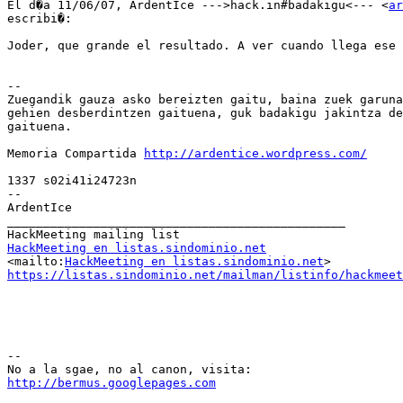
El d�a 11/06/07, ArdentIce --->hack.in#badakigu<--- <
ar
escribi�: 

Joder, que grande el resultado. A ver cuando llega ese 
-- 

Zuegandik gauza asko bereizten gaitu, baina zuek garuna
gehien desberdintzen gaituena, guk badakigu jakintza de
gaituena. 

Memoria Compartida 
http://ardentice.wordpress.com/
1337 s02i41i24723n

--

ArdentIce 

_______________________________________________

HackMeeting en listas.sindominio.net

<mailto:
HackMeeting en listas.sindominio.net
https://listas.sindominio.net/mailman/listinfo/hackmeet
-- 

http://bermus.googlepages.com