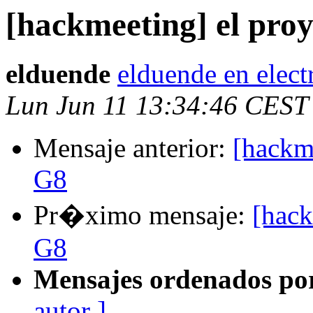
[hackmeeting] el pro
elduende
elduende en elec
Lun Jun 11 13:34:46 CEST
Mensaje anterior:
[hackm
G8
Pr�ximo mensaje:
[hack
G8
Mensajes ordenados po
autor ]