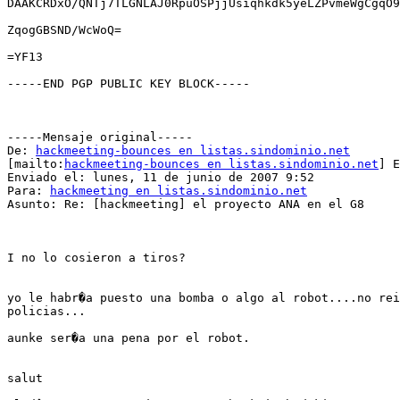
DAAKCRDxO/QNTj7TLGNLAJ0RpuOSPjjUsiqhkdk5yeLZPvmeWgCgqO9
ZqogGBSND/WcWoQ=

=YF13

-----END PGP PUBLIC KEY BLOCK-----

-----Mensaje original-----

De: 
hackmeeting-bounces en listas.sindominio.net
[mailto:
hackmeeting-bounces en listas.sindominio.net
] E
Enviado el: lunes, 11 de junio de 2007 9:52

Para: 
hackmeeting en listas.sindominio.net
Asunto: Re: [hackmeeting] el proyecto ANA en el G8

I no lo cosieron a tiros?

yo le habr�a puesto una bomba o algo al robot....no rei
policias...

aunke ser�a una pena por el robot.

salut
