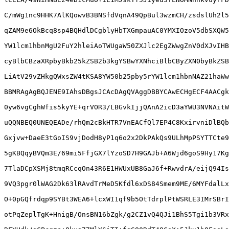
C/mWg1nc9HHK7AlKQowvB3BNSfdVqnA49QpBul3wzmCH/zsdslUh2l5
qZAM9e6OkBcq8sp4BQHdlDCgblyHbTXGmpauAC0YMXIOzoV5dbSXQW5
YW1lcm1hbnMgU2FuY2hleiAoTWUgaW50ZXJlc2EgZWwgZnV0dXJvIHB
cyBlbCBzaXRpbyBkb25kZSB2b3kgYSBwYXNhciBlbCByZXN0byBkZSB
LiAtV29vZHkgQWxsZW4tKSA8YW50b25pby5rYW1lcm1hbnNAZ21haWw
BBMRAgAgBQJENE9IAhsDBgsJCAcDAgQVAggDBBYCAwECHgECF4AACgk
0yw6vgCghWfis5kyYE+qrVOR3/LBGvkIjjQAnA2icD3aYWU3NVNAitW
uQQNBEQ0UNEQEADe/rhQm2cBkHTR7VnEACfQl7EP4C8KxirvniDlBQb
Gxjvw+DaeE3tGoIS9vjDodH8yP1q6o2x2DkPAkQs9ULhMpPSYTTCte9
5gKBQqyBVQm3E/69mi5FfjGX7lYzoSD7H9GAJb+A6Wjd6goS9Hy17Kg
7TlaDCpXSMj8tmqRCcqOn43R6E1HWUxUB8GaJ6f+RwvdrA/eijQ94Is
9VQ3pgr0lWAG2Dk63lRAvdTrMeD5Kfdl6xDS84Smem9ME/6MYFdalLx
O+0pGQfrdqp9SYBt3WEA6+lcxWI1qf9b5OtTdrplPtWSRLE3IMrSBrI
otPqZeplTgK+HnigB/OnsBN16bZgk/g2CZ1vQ4QJi1BhS5Tgi1b3VRx