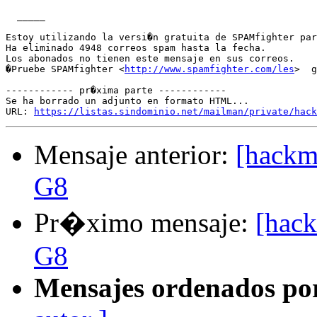
  _____  

Estoy utilizando la versi�n gratuita de SPAMfighter par
Ha eliminado 4948 correos spam hasta la fecha.

Los abonados no tienen este mensaje en sus correos.

�Pruebe SPAMfighter <
http://www.spamfighter.com/les
>  g
------------ pr�xima parte ------------

Se ha borrado un adjunto en formato HTML...

URL: 
https://listas.sindominio.net/mailman/private/hack
Mensaje anterior:
[hackm
G8
Pr�ximo mensaje:
[hack
G8
Mensajes ordenados po