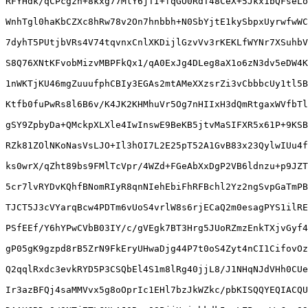
RFYHdk/qCPcgzn+8kxg77MlY6jTI+fqGO0RdT48CeX+5Jkx1bQFseLo
WnhTgl0haKbCZXc8hRw78v2On7hnbbh+N0SbYjtE1kySbpxUyrwfwWC
7dyhT5PUtjbVRs4V74tqvnxCnlXKDijlGzvVv3rKEKLfWYNr7XSuhbV
S8Q76XNtKFvobMizvMBPFkQx1/qA0ExJg4DLeg8aX1o6zN3dv5eDW4K
1nWKTjKU46mgZuuufphCBIy3EGAs2mtAMeXXzsrZi3vCbbbcUy1tl5B
Ktfb0fuPwRs8l6B6v/K4JK2KHMhuVr5Og7nHIIxH3dQmRtgaxWVfbTl
gSY9ZpbyDa+QMckpXLXle4IwInswE9BeKB5jtvMaSIFXR5x61P+9KSB
RZk81ZOlNKoNasVsLJO+Il3hOI7L2E25pT52A1GvB83x23QylwIUu4f
ks0wrX/qZht89bs9FMlTcVpr/4WZd+FGeAbXxDgP2VB6ldnzu+p9JZT
5cr7lvRYDvKQhfBNomRIyR8qnNIehEbiFhRFBchl2Yz2ngSvpGaTmPB
TJCT5J3cVYarqBcw4PDTm6vUoS4vrlW8s6rjECaQ2m0esagPYS1ilRE
PSfEEf/Y6hYPwCVbB03IY/c/gVEgk7BT3Hrg5JUoRZmzEnkTXjvGyf4
gP05gK9gzpd8rB5ZrN9FkEryUHwaDjg44P7t0oS4Zyt4nCI1CifovOz
Q2qqlRxdc3evkRYD5P3CSQbEl4S1m8lRg40jjL8/J1NHqNJdVHh0CUe
Ir3azBFQj4saMMVvx5g8oOprIc1EHl7bzJkWZkc/pbKISQQYEQIACQU