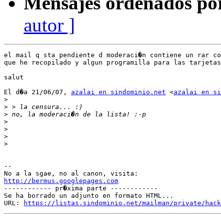
Mensajes ordenados po
autor ]
el mail q sta pendiente d moderaci�n contiene un rar co
que he recopilado y algun programilla para las tarjetas

salut

El d�a 21/06/07, 
azalai en sindominio.net
 <
azalai en si
>
>
>
>
>
>
>
-- 

http://bermus.googlepages.com

------------ pr�xima parte ------------

Se ha borrado un adjunto en formato HTML...

URL: 
https://listas.sindominio.net/mailman/private/hack