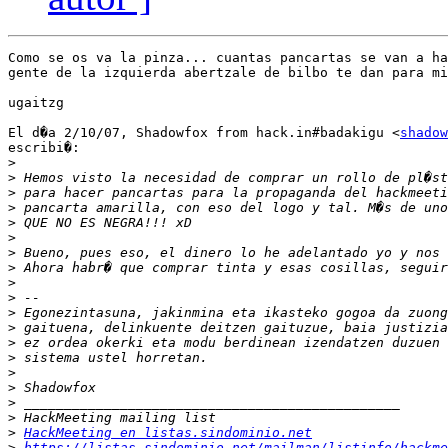
Como se os va la pinza... cuantas pancartas se van a ha
gente de la izquierda abertzale de bilbo te dan para mi
ugaitzg

El d�a 2/10/07, Shadowfox from hack.in#badakigu <
shadow
escribi�:

>
>
>
>
>
>
>
>
>
>
>
>
>
>
>
>
>
>
>
HackMeeting en listas.sindominio.net
>
https://listas.sindominio.net/mailman/listinfo/hackme