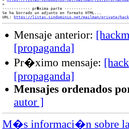
>
------------ pr�xima parte ------------

Se ha borrado un adjunto en formato HTML...

URL: 
https://listas.sindominio.net/mailman/private/hack
Mensaje anterior:
[hackm
[propaganda]
Pr�ximo mensaje:
[hack
[propaganda]
Mensajes ordenados po
autor ]
M�s informaci�n sobre la 