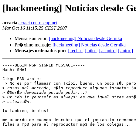
[hackmeeting] Noticias desde G
acracia
acracia en riseup.net
Mar Oct 16 11:15:25 CEST 2007
Mensaje anterior:
[hackmeeting] Noticias desde Gernika
Pr�ximo mensaje:
[hackmeeting] Noticias desde Gernika
Mensajes ordenados por:
[ fecha ]
[ hilo ]
[ asunto ]
[ autor ]
-----BEGIN PGP SIGNED MESSAGE-----

Hash: SHA1

Cikgu BSD wrote:

 > No es por flamear con Txipi, bueno, un poco s�, pero
>
>
>
>
tu tambien, brutus!

me acuerdo de cuando descubri que el josianito reencode
files a mp3 para el reproductor mp3 de los colegas...
