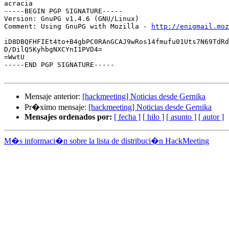
acracia

-----BEGIN PGP SIGNATURE-----

Version: GnuPG v1.4.6 (GNU/Linux)

Comment: Using GnuPG with Mozilla - 
http://enigmail.moz
iD8DBQFHFIEt4to+B4gbPC0RAnGCAJ9wRos14fmufu01Uts7N69TdRd
D/DilQ5KyhbgNXCYnI1PVD4=

=WwtU

-----END PGP SIGNATURE-----

Mensaje anterior:
[hackmeeting] Noticias desde Gernika
Pr�ximo mensaje:
[hackmeeting] Noticias desde Gernika
Mensajes ordenados por:
[ fecha ]
[ hilo ]
[ asunto ]
[ autor ]
M�s informaci�n sobre la lista de distribuci�n HackMeeting