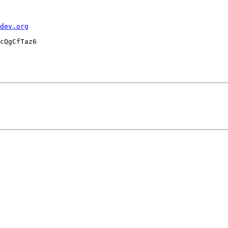
dev.org
cQgCfTaz6
