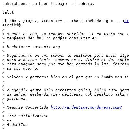
enhorabuena, un buen trabajo, si se�ora.

Salut

El d�a 21/10/07, ArdentIce --->hack.in#badakigu<--- <
ar
escribi�:

>
>
>
>
>
>
>
>
>
>
>
>
>
>
>
>
>
>
>
 Memoria Compartida 
http://ardentice.wordpress.com/
>
>
>
>
>