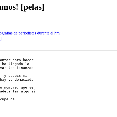
mos! [pelas]
ografias de periodistas durante el hm
]
antar para hacer

 ha llegado la

var las finanzas

..y sabeis mi

hay ya demasiada

u nombre, que se

adelantar algo si

cupe de
