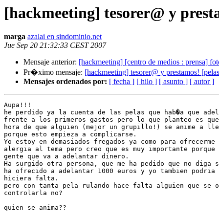
[hackmeeting] tesorer@ y presta
marga
azalai en sindominio.net
Jue Sep 20 21:32:33 CEST 2007
Mensaje anterior:
[hackmeeting] [centro de medios : prensa] fot
Pr�ximo mensaje:
[hackmeeting] tesorer@ y prestamos! [pelas
Mensajes ordenados por:
[ fecha ]
[ hilo ]
[ asunto ]
[ autor ]
Aupa!!!

he perdido ya la cuenta de las pelas que hab�a que adel
frente a los primeros gastos pero lo que planteo es que
hora de que alguien (mejor un grupillo!) se anime a lle
porque esto empieza a complicarse.

Yo estoy en demasiados fregados ya como para ofrecerme 
alergia al tema pero creo que es muy importante porque 
gente que va a adelantar dinero.

Ha surgido otra persona, que me ha pedido que no diga s
ha ofrecido a adelantar 1000 euros y yo tambien podria 
hiciera falta.

pero con tanta pela rulando hace falta alguien que se o
controlarla no?

quien se anima??
