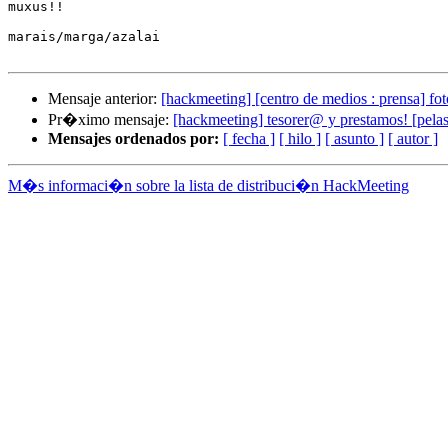
muxus!!

marais/marga/azalai

Mensaje anterior:
[hackmeeting] [centro de medios : prensa] fot
Pr�ximo mensaje:
[hackmeeting] tesorer@ y prestamos! [pelas
Mensajes ordenados por:
[ fecha ]
[ hilo ]
[ asunto ]
[ autor ]
M�s informaci�n sobre la lista de distribuci�n HackMeeting