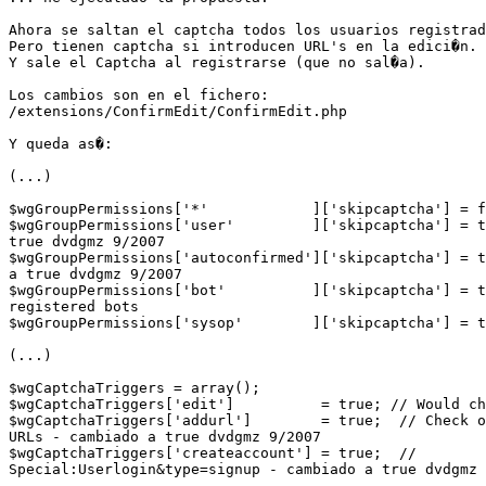
Ahora se saltan el captcha todos los usuarios registrad
Pero tienen captcha si introducen URL's en la edici�n.

Y sale el Captcha al registrarse (que no sal�a).

Los cambios son en el fichero:

/extensions/ConfirmEdit/ConfirmEdit.php

Y queda as�:

(...)

$wgGroupPermissions['*'            ]['skipcaptcha'] = f
$wgGroupPermissions['user'         ]['skipcaptcha'] = t
true dvdgmz 9/2007

$wgGroupPermissions['autoconfirmed']['skipcaptcha'] = t
a true dvdgmz 9/2007

$wgGroupPermissions['bot'          ]['skipcaptcha'] = t
registered bots

$wgGroupPermissions['sysop'        ]['skipcaptcha'] = t
(...)

$wgCaptchaTriggers = array();

$wgCaptchaTriggers['edit']          = true; // Would ch
$wgCaptchaTriggers['addurl']        = true;  // Check o
URLs - cambiado a true dvdgmz 9/2007

$wgCaptchaTriggers['createaccount'] = true;  //

Special:Userlogin&type=signup - cambiado a true dvdgmz 