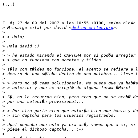
(...)

El dj 27 de 09 del 2007 a les 10:55 +0100, en/na d1d4c 
>
 Missatge citat per david <
dvd en enlloc.org
>
>
>
>
>
>
>
>
>
>
>
>
>
>
>
>
>
>
>
>
>
>
>