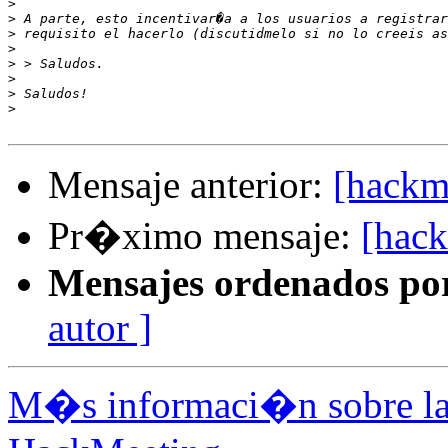
>
>
>
>
>
>
>
>
Mensaje anterior:
[hackm
Pr�ximo mensaje:
[hack
Mensajes ordenados po
autor ]
M�s informaci�n sobre la 