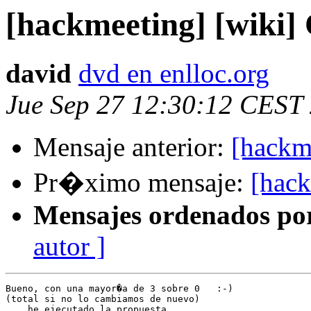
[hackmeeting] [wiki]
david
dvd en enlloc.org
Jue Sep 27 12:30:12 CEST
Mensaje anterior:
[hackm
Pr�ximo mensaje:
[hack
Mensajes ordenados po
autor ]
Bueno, con una mayor�a de 3 sobre 0   :-)

(total si no lo cambiamos de nuevo)

... he ejecutado la propuesta.
