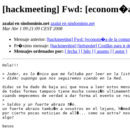
[hackmeeting] Fwd: [econom�a
azalai en sindominio.net
azalai en sindominio.net
Mar Abr 1 09:21:09 CEST 2008
Mensaje anterior:
[hackmeeting] Fwd: [econom�a de la comun
Pr�ximo mensaje:
[hackmeeting] [infopoint] Cosillas para ir d
Mensajes ordenados por:
[ fecha ]
[ hilo ]
[ asunto ]
[ autor ]
Hola!!!

>
>
didac se ha dado de baja asi que nova a leer estos mens
de todas formas tampoco tiene mucha conexi�n ultimament
cuando empecemos de verdad a dar forma al evento se rei
>
>
un fuerte abrazo tambi�n a vosotros en el lejano, h�med
por cierto pocas noticias de all�... como va astra? nos
algo?

besos
