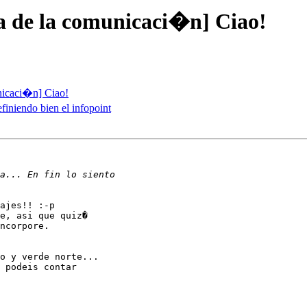
 de la comunicaci�n] Ciao!
icaci�n] Ciao!
efiniendo bien el infopoint
ajes!! :-p

e, asi que quiz�

ncorpore.

o y verde norte...

 podeis contar
