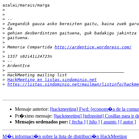
azalai/marais/marga

>
>
>
>
>
>
>
>
>
 Memoria Compartida 
http://ardentice.wordpress.com/
>
>
>
>
>
>
>
HackMeeting en listas.sindominio.net
>
https://listas.sindominio.net/mailman/listinfo/hackme
Mensaje anterior:
[hackmeeting] Fwd: [econom�a de la comun
Pr�ximo mensaje:
[hackmeeting] [infopoint] Cosillas para ir d
Mensajes ordenados por:
[ fecha ]
[ hilo ]
[ asunto ]
[ autor ]
M�s informaci�n sobre la lista de distribuci�n HackMeeting