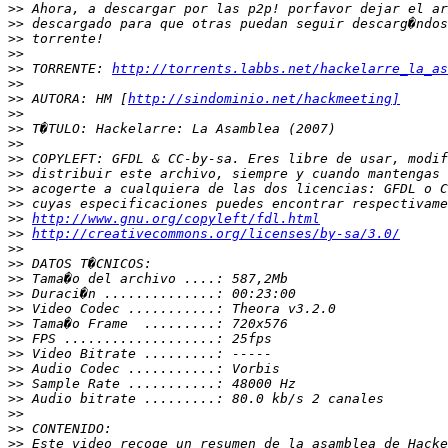
>>
>>
>>
>>
>>
 TORRENTE: 
http://torrents.labbs.net/hackelarre_la_as
>>
>>
 AUTORA: HM [
http://sindominio.net/hackmeeting]
>>
>>
>>
>>
>>
>>
>>
>>
http://www.gnu.org/copyleft/fdl.html
>>
http://creativecommons.org/licenses/by-sa/3.0/
>>
>>
>>
>>
>>
>>
>>
>>
>>
>>
>>
>>
>>
>>