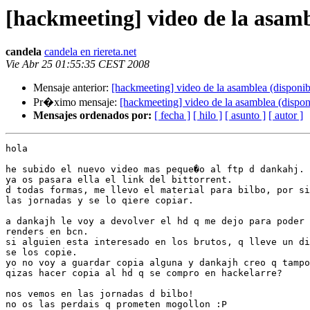
[hackmeeting] video de la asamb
candela
candela en riereta.net
Vie Abr 25 01:55:35 CEST 2008
Mensaje anterior:
[hackmeeting] video de la asamblea (disponib
Pr�ximo mensaje:
[hackmeeting] video de la asamblea (dispon
Mensajes ordenados por:
[ fecha ]
[ hilo ]
[ asunto ]
[ autor ]
hola

he subido el nuevo video mas peque�o al ftp d dankahj.

ya os pasara ella el link del bittorrent.

d todas formas, me llevo el material para bilbo, por si
las jornadas y se lo qiere copiar.

a dankajh le voy a devolver el hd q me dejo para poder 
renders en bcn.

si alguien esta interesado en los brutos, q lleve un di
se los copie.

yo no voy a guardar copia alguna y dankajh creo q tampo
qizas hacer copia al hd q se compro en hackelarre?

nos vemos en las jornadas d bilbo!

no os las perdais q prometen mogollon :P
