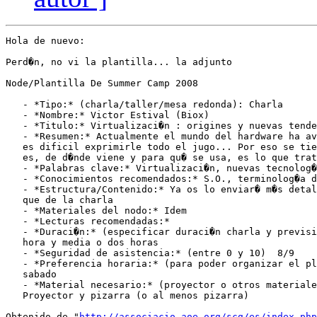
Hola de nuevo:

Perd�n, no vi la plantilla... la adjunto

Node/Plantilla De Summer Camp 2008

   - *Tipo:* (charla/taller/mesa redonda): Charla

   - *Nombre:* Victor Estival (Biox)

   - *Titulo:* Virtualizaci�n : origines y nuevas tende
   - *Resumen:* Actualmente el mundo del hardware ha av
   es dificil exprimirle todo el jugo... Por eso se tie
   es, de d�nde viene y para qu� se usa, es lo que trat
   - *Palabras clave:* Virtualizaci�n, nuevas tecnolog�
   - *Conocimientos recomendados:* S.O., terminolog�a d
   - *Estructura/Contenido:* Ya os lo enviar� m�s detal
   que de la charla

   - *Materiales del nodo:* Idem

   - *Lecturas recomendadas:*

   - *Duraci�n:* (especificar duraci�n charla y previsi
   hora y media o dos horas

   - *Seguridad de asistencia:* (entre 0 y 10)  8/9

   - *Preferencia horaria:* (para poder organizar el pl
   sabado

   - *Material necesario:* (proyector o otros materiale
   Proyector y pizarra (o al menos pizarra)

Obtenido de "
http://associacio-aoe.org/scg/es/index.php