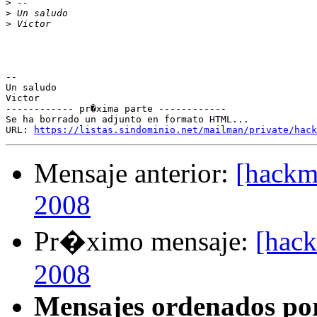
>
>
>
-- 

Un saludo

Victor

------------ pr�xima parte ------------

Se ha borrado un adjunto en formato HTML...

URL: 
https://listas.sindominio.net/mailman/private/hack
Mensaje anterior:
[hackm
2008
Pr�ximo mensaje:
[hac
2008
Mensajes ordenados po