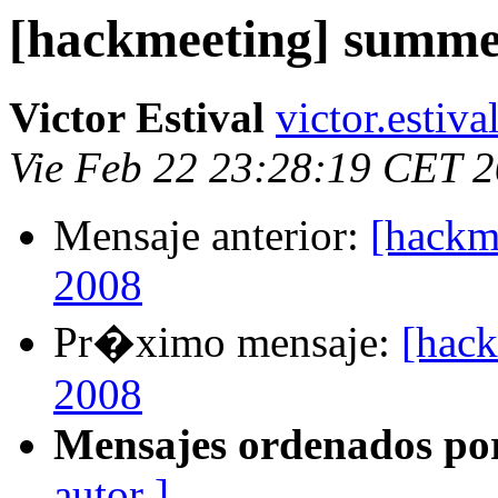
[hackmeeting] summe
Victor Estival
victor.estiv
Vie Feb 22 23:28:19 CET 
Mensaje anterior:
[hackm
2008
Pr�ximo mensaje:
[hac
2008
Mensajes ordenados po
autor ]