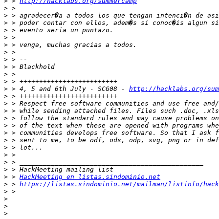
>
 > 
http://hacklabs.org/summercamp
>
>
>
>
>
>
>
>
>
>
>
>
 > 4, 5 and 6th July - SCG08 - 
http://hacklabs.org/sum
>
>
>
>
>
>
>
>
>
>
>
>
 > 
HackMeeting en listas.sindominio.net
>
 > 
https://listas.sindominio.net/mailman/listinfo/hack
>
>
>
>