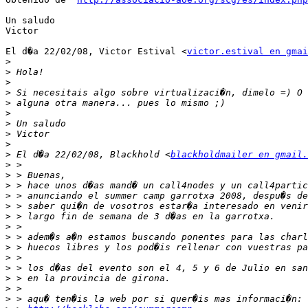
Un saludo

Victor

El d�a 22/02/08, Victor Estival <
victor.estival en gmai
>
>
>
>
>
>
>
>
>
>
 El d�a 22/02/08, Blackhold <
blackholdmailer en gmail.
>
>
>
>
>
>
>
>
>
>
>
>
>
>