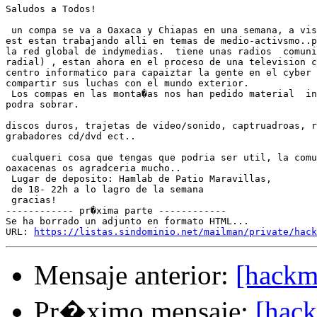
Saludos a Todos!

 un compa se va a Oaxaca y Chiapas en una semana, a vis
est estan trabajando alli en temas de medio-activsmo..p
la red global de indymedias.  tiene unas radios  comuni
radial) , estan ahora en el proceso de una television c
centro informatico para capaiztar la gente en el cyber 
compartir sus luchas con el mundo exterior.

 Los compas en las monta�as nos han pedido material  in
podra sobrar.

discos duros, trajetas de video/sonido, captruadroas, r
grabadores cd/dvd ect..

 cualqueri cosa que tengas que podria ser util, la comu
oaxacenas os agradceria mucho..

 Lugar de deposito: Hamlab de Patio Maravillas,

 de 18- 22h a lo lagro de la semana

 gracias!

------------ pr�xima parte ------------

Se ha borrado un adjunto en formato HTML...

URL: 
https://listas.sindominio.net/mailman/private/hack
Mensaje anterior:
[hackme
Pr�ximo mensaje:
[hack