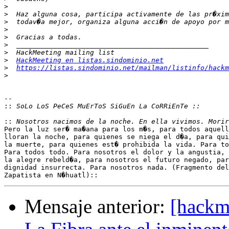
>
>
>
>
>
>
>
>
HackMeeting en listas.sindominio.net
>
https://listas.sindominio.net/mailman/listinfo/hackm
>
-- 

::
::
Pero la luz ser� ma�ana para los m�s, para todos aquell
lloran la noche, para quienes se niega el d�a, para qui
la muerte, para quienes est� prohibida la vida. Para to
Para todos todo. Para nosotros el dolor y la angustia, 
la alegre rebeld�a, para nosotros el futuro negado, par
dignidad insurrecta. Para nosotros nada. (Fragmento del
Mensaje anterior:
[hackm