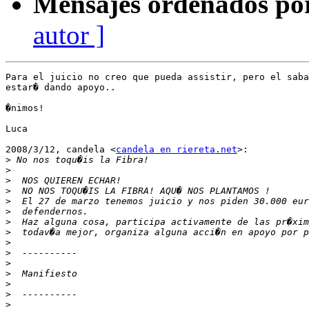
Mensajes ordenados po
autor ]
Para el juicio no creo que pueda assistir, pero el saba
estar� dando apoyo..

�nimos!

Luca

2008/3/12, candela <
candela en riereta.net
>:

>
>
>
>
>
>
>
>
>
>
>
>
>
>
>