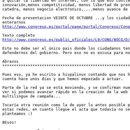
a quitar la libertad en Internet, con lo que eso conlle
innovación,menos competitividad, menos libertad de pren
catedra, menos negocio electronico,....menos avance de 
Fecha de presentacion VEINTE DE OCTUBRE ...y los ciudad
http://www.congreso.es/portal/page/portal/Congreso/Cong
http://www.congreso.es/public_oficiales/L9/CONG/BOCG/D/
Este no debe ser el único pais donde los ciudadanos ten
defendernos del gobierno. Pero eso no es excusa para no
Abrazos

*******************************************************
Pues eso, ya he escrito a hispalinux contando que nos h
cuenta hace unos días y que hemos empezado a actuar.

Parte de la red ya se está moviendo, y se confirman nue
ver si podemos avanzar rápido en la creación de la web 
multilingue de campaña...

Tocaría otra reunión como la de ayer lo antes posible p
estas redes, en cuanto llegue el acta que todavía no se
planteamos :)

BEsos!
