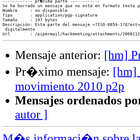
------------ pr�xima parte ------------

Se ha borrado un mensaje que no está en formato texto p
Nombre     : no disponible

Tipo       : application/pgp-signature

Tamaño     : 197 bytes

Descripción: Esta parte del mensaje =?ISO-8859-1?Q?est=
 digitalmente

Mensaje anterior:
[hm] P
Pr�ximo mensaje:
[hm] 
movimiento 2010 p2p
Mensajes ordenados po
autor ]
M�s informaci�n sobre la 