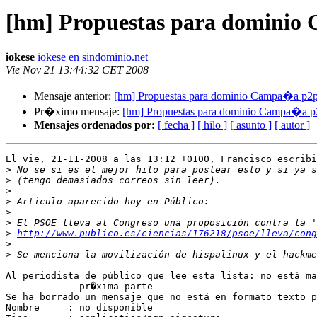
[hm] Propuestas para dominio
iokese
iokese en sindominio.net
Vie Nov 21 13:44:32 CET 2008
Mensaje anterior:
[hm] Propuestas para dominio Campa�a p2
Pr�ximo mensaje:
[hm] Propuestas para dominio Campa�a p
Mensajes ordenados por:
[ fecha ]
[ hilo ]
[ asunto ]
[ autor ]
El vie, 21-11-2008 a las 13:12 +0100, Francisco escribi
>
>
>
>
>
>
>
http://www.publico.es/ciencias/176218/psoe/lleva/cong
>
>
Al periodista de público que lee esta lista: no está ma
------------ pr�xima parte ------------

Se ha borrado un mensaje que no está en formato texto p
Nombre     : no disponible
