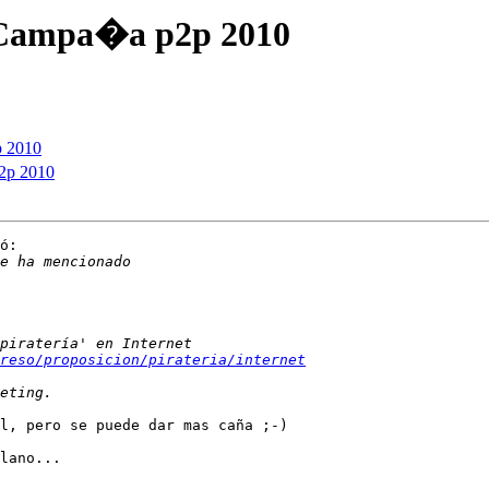
 Campa�a p2p 2010
p 2010
2p 2010
ó:

reso/proposicion/pirateria/internet
l, pero se puede dar mas caña ;-)

lano...
