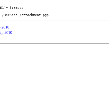
E1?= firmada

p 2010
2p 2010