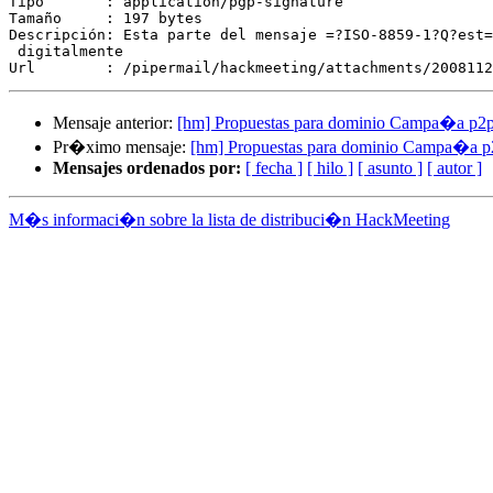
Tipo       : application/pgp-signature

Tamaño     : 197 bytes

Descripción: Esta parte del mensaje =?ISO-8859-1?Q?est=
 digitalmente

Mensaje anterior:
[hm] Propuestas para dominio Campa�a p2
Pr�ximo mensaje:
[hm] Propuestas para dominio Campa�a p
Mensajes ordenados por:
[ fecha ]
[ hilo ]
[ asunto ]
[ autor ]
M�s informaci�n sobre la lista de distribuci�n HackMeeting