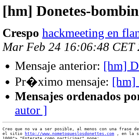
[hm] Donetes-bombin
Crespo
hackmeeting en flan
Mar Feb 24 16:06:48 CET
Mensaje anterior:
[hm] D
Pr�ximo mensaje:
[hm]
Mensajes ordenados po
autor ]
Creo que no va a ser posible, al menos con una frase de
el sitio 
http://www.nometoqueslosdonettes.com
 , en la s
1000"> "Enterate como participar" pone:
