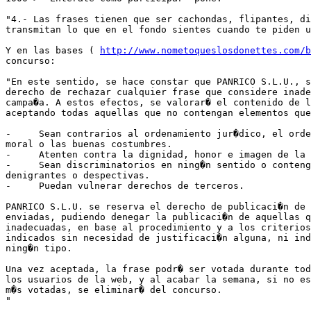
"4.- Las frases tienen que ser cachondas, flipantes, di
transmitan lo que en el fondo sientes cuando te piden u
Y en las bases ( 
http://www.nometoqueslosdonettes.com/b
concurso:

"En este sentido, se hace constar que PANRICO S.L.U., s
derecho de rechazar cualquier frase que considere inade
campa�a. A estos efectos, se valorar� el contenido de l
aceptando todas aquellas que no contengan elementos que
-     Sean contrarios al ordenamiento jur�dico, el orde
moral o las buenas costumbres.

-     Atenten contra la dignidad, honor e imagen de la 
-     Sean discriminatorios en ning�n sentido o conteng
denigrantes o despectivas.

-     Puedan vulnerar derechos de terceros.

PANRICO S.L.U. se reserva el derecho de publicaci�n de 
enviadas, pudiendo denegar la publicaci�n de aquellas q
inadecuadas, en base al procedimiento y a los criterios
indicados sin necesidad de justificaci�n alguna, ni ind
ning�n tipo. 

Una vez aceptada, la frase podr� ser votada durante tod
los usuarios de la web, y al acabar la semana, si no es
m�s votadas, se eliminar� del concurso. 

"
