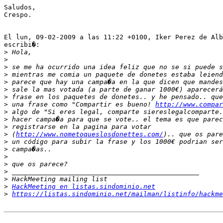
Saludos,

Crespo.

El lun, 09-02-2009 a las 11:22 +0100, Iker Perez de Alb
escribi�:

>
>
>
>
>
>
>
>
 una frase como "Compartir es bueno! 
http://www.compar
>
>
>
>
 (
http://www.nometoqueslosdonettes.com/
>
>
>
>
>
>
>
HackMeeting en listas.sindominio.net
>
https://listas.sindominio.net/mailman/listinfo/hackme