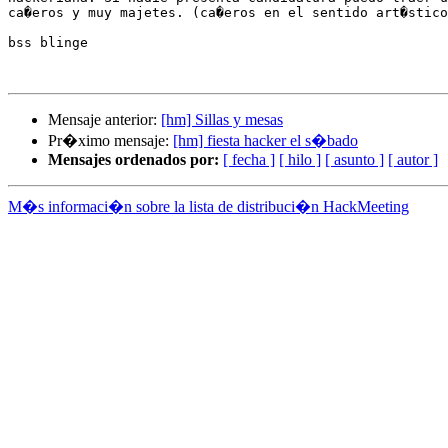
ca�eros y muy majetes. (ca�eros en el sentido art�stico
bss blinge

Mensaje anterior:
[hm] Sillas y mesas
Pr�ximo mensaje:
[hm] fiesta hacker el s�bado
Mensajes ordenados por:
[ fecha ]
[ hilo ]
[ asunto ]
[ autor ]
M�s informaci�n sobre la lista de distribuci�n HackMeeting