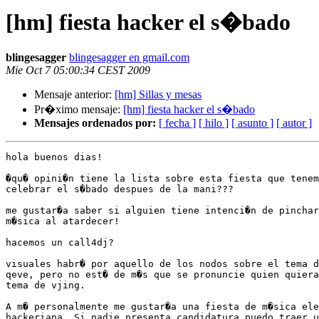
[hm] fiesta hacker el s�bado
blingesagger
blingesagger en gmail.com
Mie Oct 7 05:00:34 CEST 2009
Mensaje anterior:
[hm] Sillas y mesas
Pr�ximo mensaje:
[hm] fiesta hacker el s�bado
Mensajes ordenados por:
[ fecha ]
[ hilo ]
[ asunto ]
[ autor ]
hola buenos dias!

�qu� opini�n tiene la lista sobre esta fiesta que tenem
celebrar el s�bado despues de la mani???

me gustar�a saber si alguien tiene intenci�n de pinchar
m�sica al atardecer!

hacemos un call4dj?

visuales habr� por aquello de los nodos sobre el tema d
qeve, pero no est� de m�s que se pronuncie quien quiera
tema de vjing.

A m� personalmente me gustar�a una fiesta de m�sica ele
hackeriana. Si nadie presenta candidatura puedo traer u