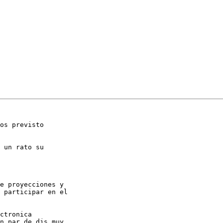
os previsto 

 un rato su 

e proyecciones y 

 participar en el 

ctronica 

n par de djs muy 
