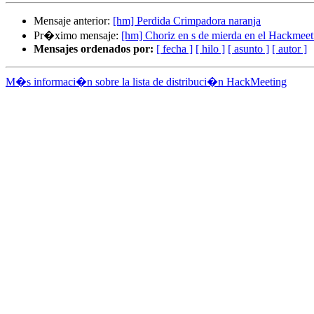
Mensaje anterior:
[hm] Perdida Crimpadora naranja
Pr�ximo mensaje:
[hm] Choriz en s de mierda en el Hackmeet
Mensajes ordenados por:
[ fecha ]
[ hilo ]
[ asunto ]
[ autor ]
M�s informaci�n sobre la lista de distribuci�n HackMeeting