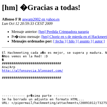
[hm] �Gracias a todas!
Alfonso F R
aswarp2002 en yahoo.es
Lun Oct 12 20:59:33 CEST 2009
Mensaje anterior:
[hm] Perdida Crimpadora naranja
Pr�ximo mensaje:
[hm] Choriz en s de mierda en el Hackmeet
Mensajes ordenados por:
[ fecha ]
[ hilo ]
[ asunto ]
[ autor ]
El Hackmeeting cada a�o es mejor, se supera y madura. N
�Nos vemos en la Red! :D

�

###############################

http://alfonsoycia.blogspot.com/
###############################

------------ pr�xima parte ------------

Se ha borrado un adjunto en formato HTML...
