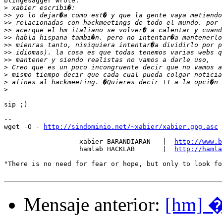
blingesagger wrote:

>
>>
>>
>>
>>
>>
>>
>>
>
>
>
>
sip ;)

-- 

wget -O - 
http://sindominio.net/~xabier/xabier.gpg.asc
 
                   xabier BARANDIARAN   |  
http://www.b
                   hamlab HACKLAB       |  
http://hamla
"There is no need for fear or hope, but only to look fo
Mensaje anterior:
[hm] �