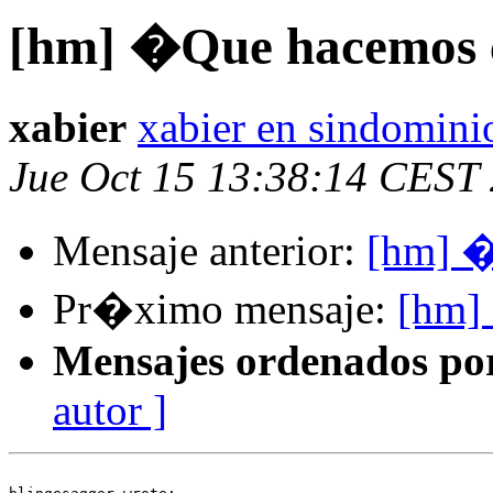
[hm] �Que hacemos c
xabier
xabier en sindomini
Jue Oct 15 13:38:14 CEST
Mensaje anterior:
[hm] �
Pr�ximo mensaje:
[hm] 
Mensajes ordenados po
autor ]