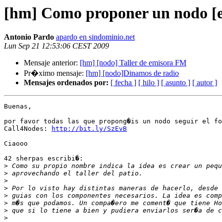
[hm] Como proponer un nodo [e
Antonio Pardo
apardo en sindominio.net
Lun Sep 21 12:53:06 CEST 2009
Mensaje anterior:
[hm] [nodo] Taller de emisora FM
Pr�ximo mensaje:
[hm] [nodo]Dinamos de radio
Mensajes ordenados por:
[ fecha ]
[ hilo ]
[ asunto ]
[ autor ]
Buenas,

por favor todas las que propong�is un nodo seguir el fo
Call4Nodes: 
http://bit.ly/SzEvB
Ciaooo

42 sherpas escribi�:

>
>
>
>
>
>
>
>