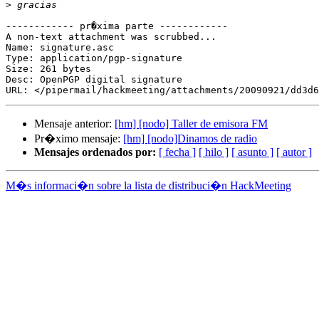
>
------------ pr�xima parte ------------

A non-text attachment was scrubbed...

Name: signature.asc

Type: application/pgp-signature

Size: 261 bytes

Desc: OpenPGP digital signature

Mensaje anterior:
[hm] [nodo] Taller de emisora FM
Pr�ximo mensaje:
[hm] [nodo]Dinamos de radio
Mensajes ordenados por:
[ fecha ]
[ hilo ]
[ asunto ]
[ autor ]
M�s informaci�n sobre la lista de distribuci�n HackMeeting