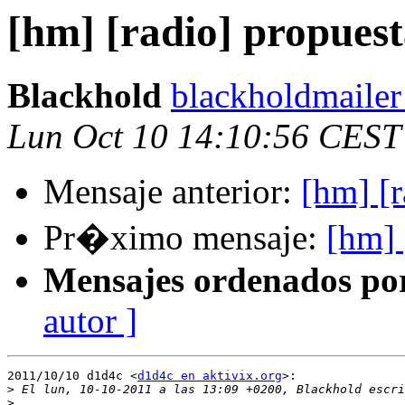
[hm] [radio] propues
Blackhold
blackholdmailer
Lun Oct 10 14:10:56 CEST
Mensaje anterior:
[hm] [
Pr�ximo mensaje:
[hm] 
Mensajes ordenados po
autor ]
2011/10/10 d1d4c <
d1d4c en aktivix.org
>:

>
>