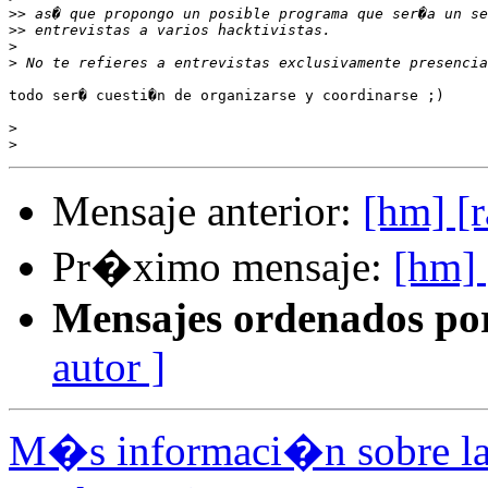
>>
>>
>
>
todo ser� cuesti�n de organizarse y coordinarse ;)

>
>
Mensaje anterior:
[hm] [
Pr�ximo mensaje:
[hm] 
Mensajes ordenados po
autor ]
M�s informaci�n sobre la 