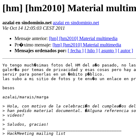
[hm] [hm2010] Material multim
azalai en sindominio.net
azalai en sindominio.net
Vie Oct 14 12:05:03 CEST 2011
Mensaje anterior:
[hm] [hm2010] Material multimedia
Pr�ximo mensaje:
[hm] [hm2010] Material multimedia
Mensajes ordenados por:
[ fecha ]
[ hilo ]
[ asunto ]
[ autor ]
Yo tengo much�simas fotos del HM del a�o pasado, no las
galer�a por temas de privacidad y esas cosas pero hay a
servir para ponerlas en un �mbito p�blico.

las subo a mi sitio de fotos y te env�o un enlace en pr
besos

azalai/marais/marga

>
>
>
>
>
>
>