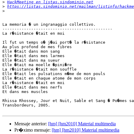
>
HackMeeting en listas.sindominio.net
>
https://listas.sindominio.net/mailman/listinfo/hackme
>
La memoria � un ingranaggio collettivo.

----------------------------------------------

La r�sistance �tait en moi

Il fut un temps o� j�ai port� la r�sistance

Au plus profond de mes fibres

Elle �tait dans mon sang

Elle �tait dans mes larmes

Elle �tait dans ma sueur

Elle �tait ma moelle �pini�re

La r�sistance �tait mon souffle

Elle �tait les pulsations m�me de mon pouls

Elle �tait en chaque atome de mon corps

La r�sistance �tait en moi

Elle �tait dans mes nerfs

Et dans mes muscles

Rhissa Rhossey, Jour et Nuit, Sable et Sang � Po�mes sa
Transbordeurs, 2005.

Mensaje anterior:
[hm] [hm2010] Material multimedia
Pr�ximo mensaje:
[hm] [hm2010] Material multimedia