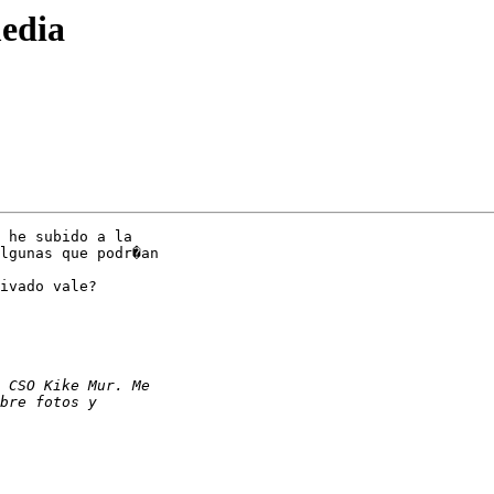
edia
 he subido a la

lgunas que podr�an

ivado vale?
