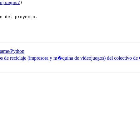
ojuegos/
)

n del proyecto.

ygame/Python
s de reciclaje (impresora y m�quina de videojuegos) del colectivo de