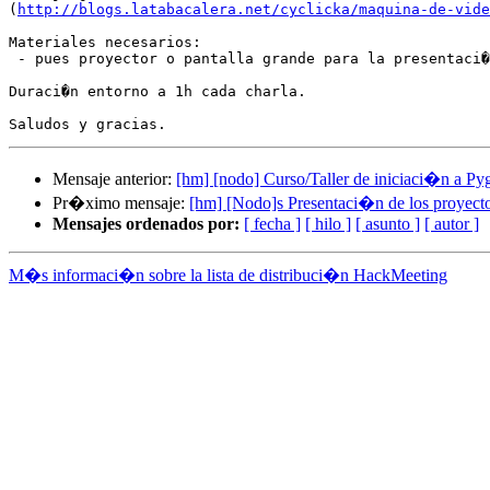
(
http://blogs.latabacalera.net/cyclicka/maquina-de-vide
Materiales necesarios:

 - pues proyector o pantalla grande para la presentaci�
Duraci�n entorno a 1h cada charla.

Mensaje anterior:
[hm] [nodo] Curso/Taller de iniciaci�n a P
Pr�ximo mensaje:
[hm] [Nodo]s Presentaci�n de los proyecto
Mensajes ordenados por:
[ fecha ]
[ hilo ]
[ asunto ]
[ autor ]
M�s informaci�n sobre la lista de distribuci�n HackMeeting