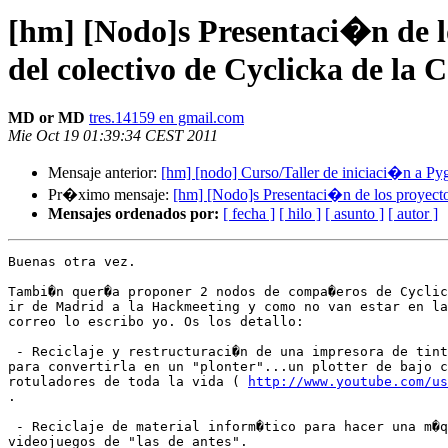
[hm] [Nodo]s Presentaci�n de l
del colectivo de Cyclicka de la
MD or MD
tres.14159 en gmail.com
Mie Oct 19 01:39:34 CEST 2011
Mensaje anterior:
[hm] [nodo] Curso/Taller de iniciaci�n a P
Pr�ximo mensaje:
[hm] [Nodo]s Presentaci�n de los proyecto
Mensajes ordenados por:
[ fecha ]
[ hilo ]
[ asunto ]
[ autor ]
Buenas otra vez.

Tambi�n quer�a proponer 2 nodos de compa�eros de Cyclic
ir de Madrid a la Hackmeeting y como no van estar en la
correo lo escribo yo. Os los detallo:

 - Reciclaje y restructuraci�n de una impresora de tint
para convertirla en un "plonter"...un plotter de bajo c
rotuladores de toda la vida ( 
http://www.youtube.com/us
.

 - Reciclaje de material inform�tico para hacer una m�q
videojuegos de "las de antes".
