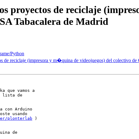
os proyectos de reciclaje (impre
 CSA Tabacalera de Madrid
ygame/Python
s de reciclaje (impresora y m�quina de videojuegos) del colectivo de
ka que vamos a

 lista de

a con Arduino

oste usando

er/plonterlab
 )

uina de
