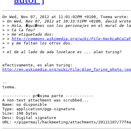
On Wed, Nov 07, 2012 at 11:01:02PM +0100, Txema wrote:

>
>
>
>
>
 > 
http://commons.wikimedia.org/wiki/File:HackLabCalaF
>
>
>
http://en.wikipedia.org/wiki/File:Alan_Turing_photo.jpg
-- 

txema.

------------ pr�xima parte ------------

A non-text attachment was scrubbed...

Name: no disponible

Type: application/pgp-signature

Size: 198 bytes

Desc: Digital signature
