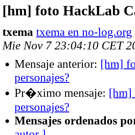
[hm] foto HackLab Ca
txema
txema en no-log.org
Mie Nov 7 23:04:10 CET 2
Mensaje anterior:
[hm] f
personajes?
Pr�ximo mensaje:
[hm] 
personajes?
Mensajes ordenados po
autor ]