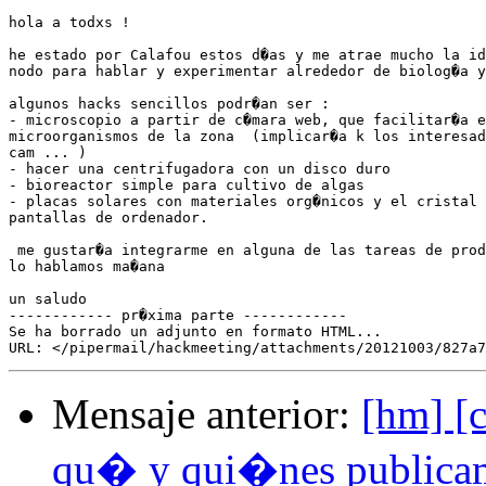
hola a todxs !

he estado por Calafou estos d�as y me atrae mucho la id
nodo para hablar y experimentar alrededor de biolog�a y
algunos hacks sencillos podr�an ser :

- microscopio a partir de c�mara web, que facilitar�a e
microorganismos de la zona  (implicar�a k los interesad
cam ... )

- hacer una centrifugadora con un disco duro

- bioreactor simple para cultivo de algas

- placas solares con materiales org�nicos y el cristal 
pantallas de ordenador.

 me gustar�a integrarme en alguna de las tareas de prod
lo hablamos ma�ana

un saludo

------------ pr�xima parte ------------

Se ha borrado un adjunto en formato HTML...

Mensaje anterior:
[hm] [c
qu� y qui�nes publica