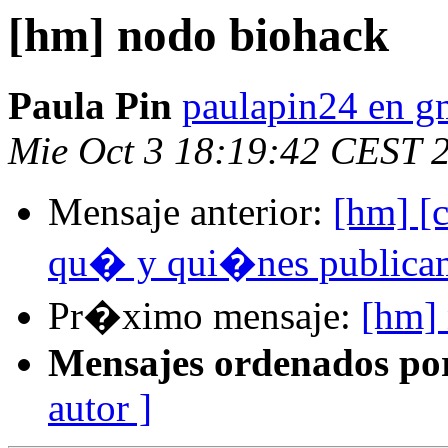
[hm] nodo biohack
Paula Pin
paulapin24 en g
Mie Oct 3 18:19:42 CEST 
Mensaje anterior:
[hm] [c
qu� y qui�nes publica
Pr�ximo mensaje:
[hm]
Mensajes ordenados po
autor ]