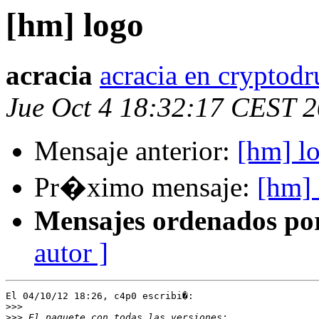
[hm] logo
acracia
acracia en cryptodr
Jue Oct 4 18:32:17 CEST 
Mensaje anterior:
[hm] l
Pr�ximo mensaje:
[hm]
Mensajes ordenados po
autor ]
El 04/10/12 18:26, c4p0 escribi�:

>>>
>>>