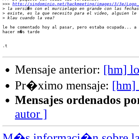
>>>
http://sindominio.net/hackmeeting/images/3/3e/Logo_
>
>
>
le he comentado hoy al pasar, pero estaba ocupada... a 
hacer m�s tarde

.t

Mensaje anterior:
[hm] l
Pr�ximo mensaje:
[hm]
Mensajes ordenados po
autor ]
M�s informaci�n sobre la 