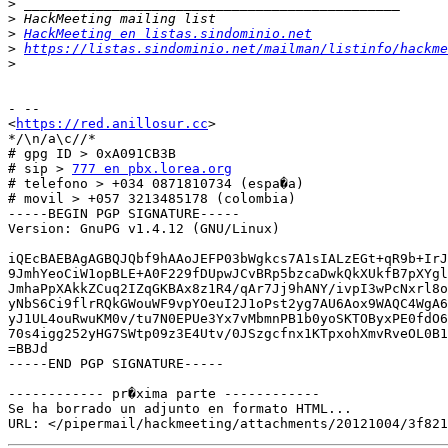
>
>
>
HackMeeting en listas.sindominio.net
>
https://listas.sindominio.net/mailman/listinfo/hackme
>
- -- 

<
https://red.anillosur.cc
>

*/\n/a\c//*

# gpg ID > 0xA091CB3B

# sip > 
777 en pbx.lorea.org
# telefono > +034 0871810734 (espa�a)

# movil > +057 3213485178 (colombia)

-----BEGIN PGP SIGNATURE-----

Version: GnuPG v1.4.12 (GNU/Linux)

iQEcBAEBAgAGBQJQbf9hAAoJEFP03bWgkcs7A1sIALzEGt+qR9b+IrJ
9JmhYeoCiW1opBLE+A0F229fDUpwJCvBRp5bzcaDwkQkXUkfB7pXYgl
JmhaPpXAkkZCuq2IZqGKBAx8z1R4/qAr7Jj9hANY/ivpI3wPcNxrl8o
yNbS6Ci9flrRQkGWouWF9vpYOeuI2J1oPst2yg7AU6Aox9WAQC4WgA6
yJ1UL4ouRwuKM0v/tu7N0EPUe3Yx7vMbmnPB1b0yoSKTOByxPE0fdO6
70s4igg252yHG7SWtp09z3E4Utv/0JSzgcfnx1KTpxohXmvRveOL0B1
=BBJd

-----END PGP SIGNATURE-----

------------ pr�xima parte ------------

Se ha borrado un adjunto en formato HTML...
