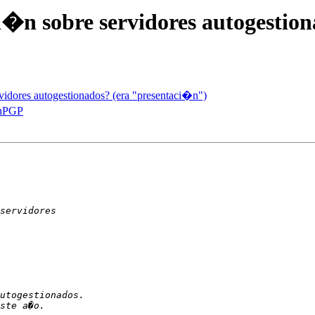
i�n sobre servidores autogestio
vidores autogestionados? (era "presentaci�n")
enPGP