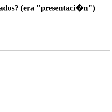
nados? (era "presentaci�n")