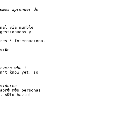
nal via mumble

gestionados y

res * Internacional

si�n

n't know yet. so

abr� m�s personas

. s�lo hazlo!
