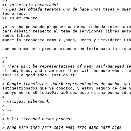
>>
>>
>>
los otros.

>>
yo estaba pensando proponer una mesa redonda internacio
para debatir respecto al tema de servidores libres auto
redes libres

mande la propuesta como > [nodo] Redes y Servidores Lib
aun no armo pero pienso proponer un texto para la discu
>>
>
>
already know, and i am sure there will be more who i do
this is a good idea. just do it!

>
>
autogestionados que ya conozco, y estoy seguro de que h
que yo no lo s� todav�a. as� que esto es una buena idea
>
>
>
>
>
>
>
>