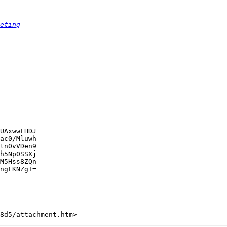
eting
UAxwwFHDJ

ac0/Mluwh

tn0vVDen9

h5Np0SSXj

M5Hss8ZQn

ngFKNZgI=
