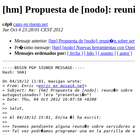
[hm] Propuesta de [nodo]: reun
c4p0
capo en riseup.net
Jue Oct 4 23:28:01 CEST 2012
Mensaje anterior:
[hm] Propuesta de [nodo]: reuni�n sobre ser
Pr�ximo mensaje:
[hm] [nodo] Nuevas herramientas con Op
Mensajes ordenados por:
[ fecha ]
[ hilo ]
[ asunto ]
[ autor ]
-----BEGIN PGP SIGNED MESSAGE-----

Hash: SHA1

On 04/10/12 11:03, maxigas wrote:

>
 From: Enric <
enric en musaik.net
>
autogestionados? (era "presentaci�n")

>
>
>>
>>
>>
>>
>>>
>>>