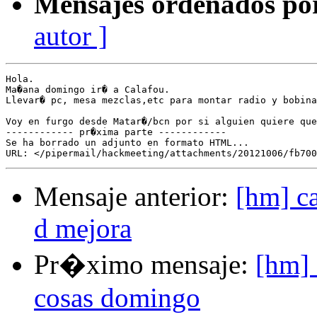
Mensajes ordenados po
autor ]
Hola.

Ma�ana domingo ir� a Calafou.

Llevar� pc, mesa mezclas,etc para montar radio y bobina
Voy en furgo desde Matar�/bcn por si alguien quiere que
------------ pr�xima parte ------------

Se ha borrado un adjunto en formato HTML...

Mensaje anterior:
[hm] ca
d mejora
Pr�ximo mensaje:
[hm] 
cosas domingo